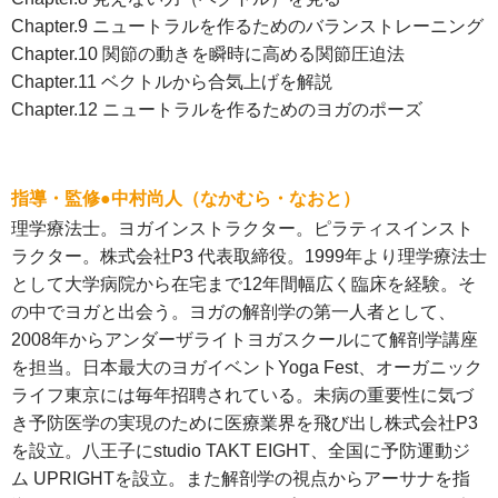
Chapter.9 ニュートラルを作るためのバランストレーニング
Chapter.10 関節の動きを瞬時に高める関節圧迫法
Chapter.11 ベクトルから合気上げを解説
Chapter.12 ニュートラルを作るためのヨガのポーズ
指導・監修●中村尚人（なかむら・なおと）
理学療法士。ヨガインストラクター。ピラティスインスト
ラクター。株式会社P3 代表取締役。1999年より理学療法士
として大学病院から在宅まで12年間幅広く臨床を経験。そ
の中でヨガと出会う。ヨガの解剖学の第一人者として、
2008年からアンダーザライトヨガスクールにて解剖学講座
を担当。日本最大のヨガイベントYoga Fest、オーガニック
ライフ東京には毎年招聘されている。未病の重要性に気づ
き予防医学の実現のために医療業界を飛び出し株式会社P3
を設立。八王子にstudio TAKT EIGHT、全国に予防運動ジ
ム UPRIGHTを設立。また解剖学の視点からアーサナを指