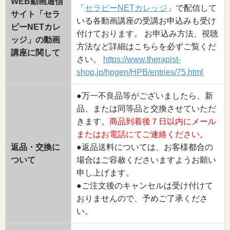
WEB動画通信
「
セラピーNETカレッジ
」で配信して
サイト「セラ
いる各動画講座の受講お申込みも受け
ピーNETカレ
付けております。 お申込み方法、視聴
ッジ」の動画
方法など詳細はこちらを必ずご覧くだ
講座に関して
さい。
https://www.therapist-
shop.jp/hpgen/HPB/entries/75.html
●万一不良品等がございましたら、新
品、または同等品と交換させていただ
きます。
商品到着後７日以内にメール
またはお電話にてご連絡ください。
返品・交換に
●返品送料については、お客様都合の
ついて
場合はご容赦くださいますようお願い
申し上げます。
●ご注文後のキャンセルは受け付けて
おりませんので、予めご了承くださ
い。