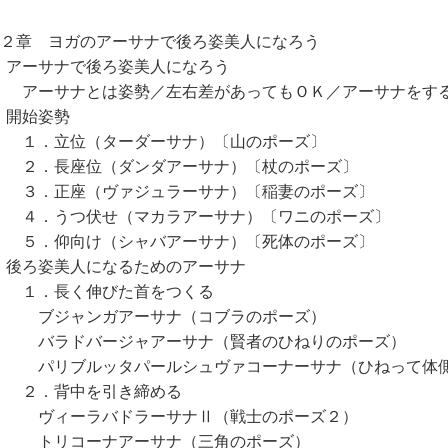
第２章 ヨガのアーサナで後ろ姿美人になろう
ーサナで後ろ姿美人になろう
ーサナとは姿勢／左右差があってもＯＫ／アーサナをする
始姿勢
．立位（ターダーサナ）〔山のポーズ〕
．長座位（ダンダアーサナ）〔杖のポーズ〕
．正座（ヴァジュラーサナ）〔稲妻のポーズ〕
．うつ伏せ（マカラアーサナ）〔ワニのポーズ〕
．仰向け（シャバアーサナ）〔死体のポーズ〕
ろ姿美人になるためのアーサナ
．長く伸びた首をつくる
ジャンガアーサナ（コブラのポーズ）
ラドバージャアーサナ（賢者のひねりのポーズ）
リブルッタパールシュヴァコーナーサナ（ひねって体側
．背中を引き締める
ィーラバドラーサナⅡ（戦士のポーズ２）
リコーナアーサナ（三角のポーズ）