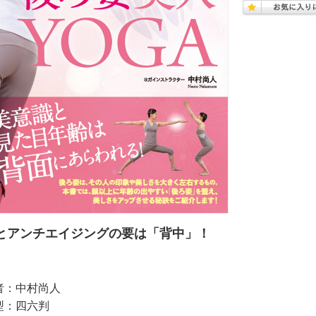
とアンチエイジングの要は「背中」！
者：中村尚人
型：四六判