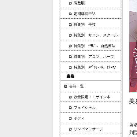
号数順
定期購読申込
特集別 手技
特集別 サロン、スクール
特集別 ｾﾗﾋﾟ-、自然療法
特集別 アロマ、ハーブ
特集別 ｽﾋﾟﾘﾁｭｱﾙ、ｾﾙﾌｹｱ
書籍
書籍一覧
数量限定！！サイン本
美
フェイシャル
ボディ
著
リンパマッサージ
判