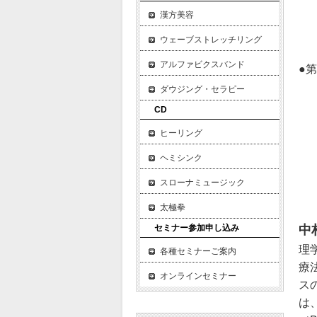
漢方美容
文
日
ウェーブストレッチリング
アルファビクスバンド
●
ダ
ダウジング・セラピー
太
CD
ア
ヒーリング
心
リ
ヘミシンク
スローナミュージック
太極拳
セミナー参加申し込み
中
理
各種セミナーご案内
療
オンラインセミナー
ス
は