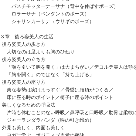
スチモッターナーサナ（背中を伸ばすポーズ）
ラーサナ（ペンダントのポーズ）
ャサンカーサナ（ウサギのポーズ）
第３章 後ろ姿美人の生活
ろ姿美人の歩き方
切なのは足よりも胸のひねり
ろ姿美人の立ち方
顎を引いて胸を開く」は大まちがい／デコルテ美人は顎を
胸を開く」のではなく「持ち上げる」
ろ姿美人の座り方
な姿勢は実はまっすぐ／骨盤は頭頂がつくる／
に座る時のポイント／椅子に座る時のポイント
しくなるための呼吸法
時も休むことのない呼吸／鼻呼吸と口呼吸／肋骨は柔軟
ャーランダラバンダ（喉の引き締め）
見も美しく、内面も美しく
ガに学ぶ、ポジティブ思考の秘訣