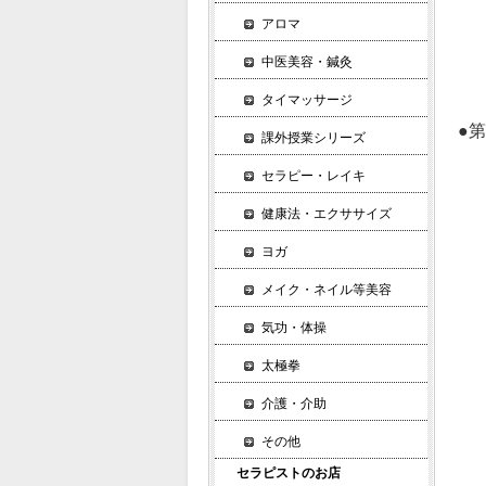
パ
アロマ
ロ
中医美容・鍼灸
シ
タイマッサージ
●
課外授業シリーズ
後
セラピー・レイキ
大
後
健康法・エクササイズ
「
ヨガ
「
メイク・ネイル等美容
後
楽
気功・体操
床
太極拳
美
片
介護・介助
ジ
その他
外
セラピストのお店
ヨ