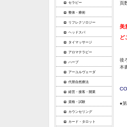
セラピー
頁数
整体・療術
リフレクソロジー
美
ヘッドスパ
ど
タイマッサージ
アロマテラピー
後
ハーブ
本
アーユルヴェーダ
代替自然療法
CO
経営・接客・開業
資格・試験
●
美
カウンセリング
背
カード・タロット
背