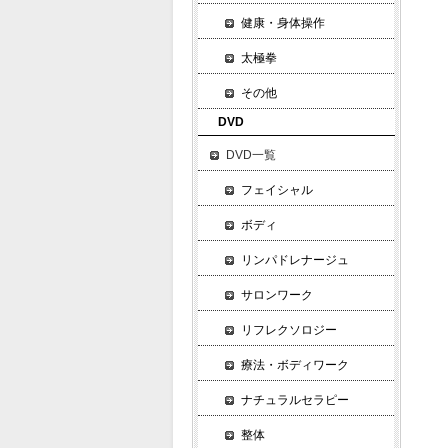
ヴ
健康・身体操作
３
太極拳
パ
ス
その他
ア
DVD
４
DVD一覧
ヴ
フェイシャル
ウ
パ
ボディ
５
リンパドレナージュ
タ
サ
サロンワーク
ガ
リフレクソロジー
６
療法・ボディワーク
ス
ウ
ナチュラルセラピー
ブ
整体
７