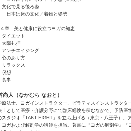
化で見る後ろ姿
本は床の文化／着物と姿勢
第４章 美と健康に役立つヨガの知恵
イエット
陽礼拝
ンチエイジング
のあり方
ラックス
瞑想
食事
村尚人（なかむら なおと）
学療法士、ヨガインストラクター、ピラティスインストラクタ
法士として医療・介護分野にて臨床経験を積むなかで、予防医
のスタジオ「TAKT EIGHT」を立ち上げる（東京・八王子）
、ヨガおよび解剖学の講師を担当。著書に『ヨガの解剖学』『