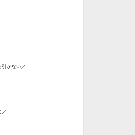
引かない／
に／