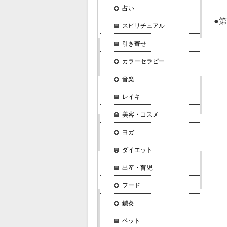
占い
●
スピリチュアル
ア
引き寄せ
ア
開
カラーセラピー
１
音楽
２
３
レイキ
４
美容・コスメ
５
ヨガ
後
１
ダイエット
ブ
出産・育児
バ
パ
フード
２
鍼灸
ヴ
ペット
ト