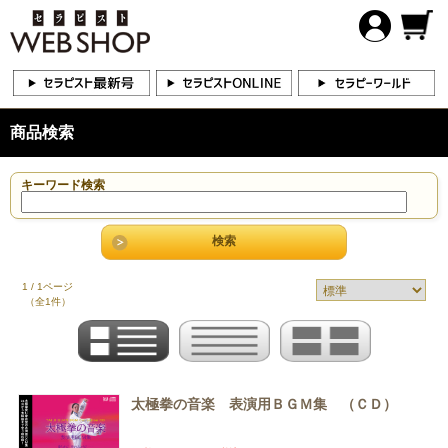
商品検索
キーワード検索
1 / 1ページ
（全1件）
太極拳の音楽 表演用ＢＧＭ集 （ＣＤ）