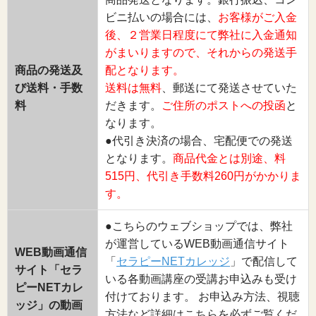
ビニ払いの場合には、
お客様がご入金
後、２営業日程度にて弊社に入金通知
がまいりますので、それからの発送手
商品の発送及
配となります。
び送料・手数
送料は無料
、郵送にて発送させていた
料
だきます。
ご住所のポストへの投函
と
なります。
●代引き決済の場合、宅配便での発送
となります。
商品代金とは別途、料
515円、代引き手数料260円がかかりま
す。
●こちらのウェブショップでは、弊社
が運営しているWEB動画通信サイト
WEB動画通信
「
セラピーNETカレッジ
」で配信して
サイト「セラ
いる各動画講座の受講お申込みも受け
ピーNETカレ
付けております。 お申込み方法、視聴
ッジ」の動画
方法など詳細はこちらを必ずご覧くだ