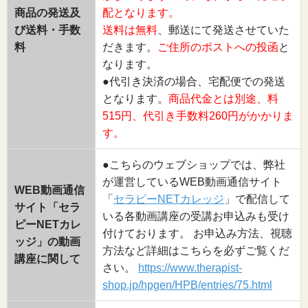
商品の発送及
配となります。
び送料・手数
送料は無料
、郵送にて発送させていた
料
だきます。
ご住所のポストへの投函
と
なります。
●代引き決済の場合、宅配便での発送
となります。
商品代金とは別途、料
515円、代引き手数料260円がかかりま
す。
●こちらのウェブショップでは、弊社
が運営しているWEB動画通信サイト
WEB動画通信
「
セラピーNETカレッジ
」で配信して
サイト「セラ
いる各動画講座の受講お申込みも受け
ピーNETカレ
付けております。 お申込み方法、視聴
ッジ」の動画
方法など詳細はこちらを必ずご覧くだ
講座に関して
さい。
https://www.therapist-
shop.jp/hpgen/HPB/entries/75.html