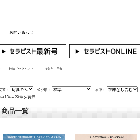
お問い合わせ
マイページへログ
P
雑誌「セラピスト」
特集別 手技
切替：
並び順：
在庫：
件中1件～29件を表示
商品一覧