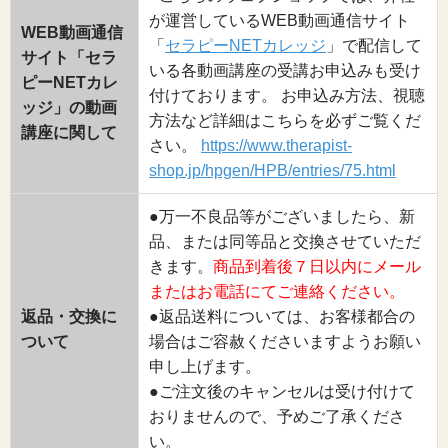
が運営しているWEB動画通信サイト
WEB動画通信
「
セラピーNETカレッジ
」で配信して
サイト「セラ
いる各動画講座の受講お申込みも受け
ピーNETカレ
付けております。 お申込み方法、視聴
ッジ」の動画
方法など詳細はこちらを必ずご覧くだ
講座に関して
さい。
https://www.therapist-
shop.jp/hpgen/HPB/entries/75.html
●万一不良品等がございましたら、新
品、または同等品と交換させていただ
きます。
商品到着後７日以内にメール
またはお電話にてご連絡ください。
返品・交換に
●返品送料については、お客様都合の
ついて
場合はご容赦くださいますようお願い
申し上げます。
●ご注文後のキャンセルは受け付けて
おりませんので、予めご了承くださ
い。