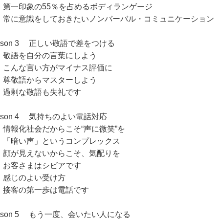
一印象の55％を占めるボディランゲージ
に意識をしておきたいノンバーバル・コミュニケーション
esson 3 正しい敬語で差をつける
語を自分の言葉にしよう
んな言い方がマイナス評価に
敬語からマスターしよう
剰な敬語も失礼です
sson 4 気持ちのよい電話対応
報化社会だからこそ“声に微笑”を
暗い声」というコンプレックス
が見えないからこそ、気配りを
客さまはシビアです
じのよい受け方
客の第一歩は電話です
esson 5 もう一度、会いたい人になる