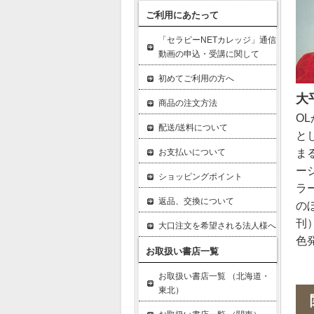
ご利用にあたって
「セラピーNETカレッジ」通信
動画の申込・受講に関して
初めてご利用の方へ
大
商品の注文方法
O
配送/送料について
と
ま
お支払いについて
ー
ショッピングポイント
ラ
返品、交換について
の
刊
大口注文を希望される法人様へ
色
お取扱い書店一覧
お取扱い書店一覧 （北海道・
東北）