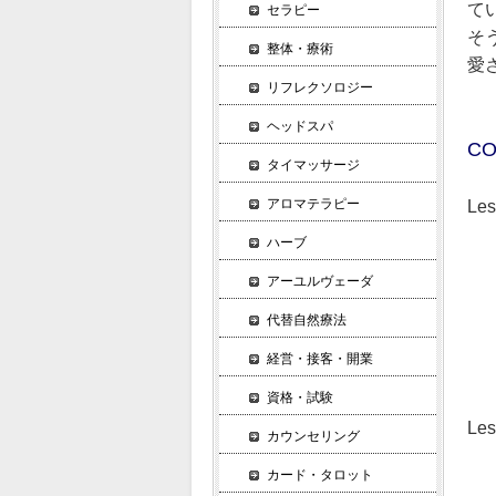
て
セラピー
そ
整体・療術
愛
リフレクソロジー
ヘッドスパ
CO
タイマッサージ
アロマテラピー
L
美
ハーブ
言
アーユルヴェーダ
３
ア
代替自然療法
若
経営・接客・開業
顔
資格・試験
Le
カウンセリング
理
カード・タロット
会