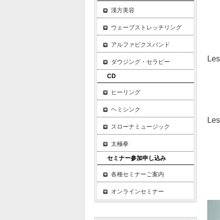
次
漢方美容
「
ウェーブストレッチリング
印
アルファビクスバンド
L
ダウジング・セラピー
身
CD
ス
ヒーリング
心
ヘミシンク
Le
スローナミュージック
愛
習
太極拳
他
セミナー参加申し込み
総
各種セミナーご案内
オンラインセミナー