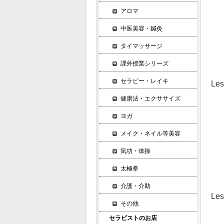
プ
アロマ
商
中医美容・鍼灸
熱
い
タイマッサージ
使
課外授業シリーズ
セラピー・レイキ
L
「
健康法・エクササイズ
世
ヨガ
あ
効
メイク・ネイル等美容
展
気功・体操
質
太極拳
迷
介護・介助
Le
その他
ア
セラピストのお店
最