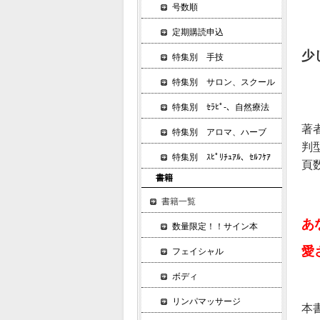
号数順
定期購読申込
少
特集別 手技
特集別 サロン、スクール
特集別 ｾﾗﾋﾟ-、自然療法
著
特集別 アロマ、ハーブ
判
特集別 ｽﾋﾟﾘﾁｭｱﾙ、ｾﾙﾌｹｱ
頁数
書籍
書籍一覧
あ
数量限定！！サイン本
愛
フェイシャル
ボディ
リンパマッサージ
本