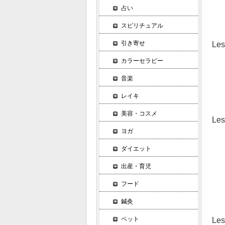
第
占い
常
スピリチュアル
引き寄せ
L
敬
カラーセラピー
こ
音楽
尊
過
レイキ
美容・コスメ
Le
ヨガ
情
「
ダイエット
顔
出産・育児
お
感
フード
接
鍼灸
ペット
L