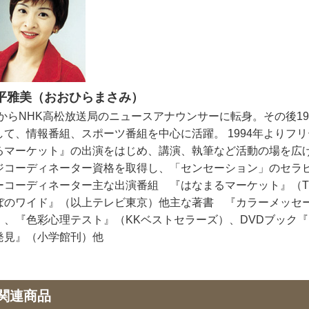
平雅美（おおひらまさみ）
LからNHK高松放送局のニュースアナウンサーに転身。その後1
して、情報番組、スポーツ番組を中心に活躍。 1994年よりフ
るマーケット』の出演をはじめ、講演、執筆など活動の場を広げ
ジコーディネーター資格を取得し、「センセーション」のセラ
ーコーディネーター主な出演番組 『はなまるマーケット』（TB
ぼのワイド』（以上テレビ東京）他主な著書 『カラーメッセ
）、『色彩心理テスト』（KKベストセラーズ）、DVDブック
発見』（小学館刊）他
関連商品