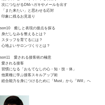
につながるDMハガキやメールを出す
また来たい」と思わせる応対
象に残るお見送り
esson10 癒しと表現の接点を探る
だしなみを整えるとは？
タッフを育てるには？
地よいサロンづくりとは？
sson11 愛される接客術の極意
される接客
慣になる「おもてなしの心・知・技・体」
業種に学ぶ接客スキルアップ術
合能力を身につけるために「Must」から「Will」へ