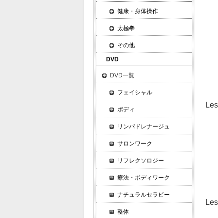
言
健康・身体操作
顧
太極拳
口
満
その他
気
DVD
ク
DVD一覧
「
フェイシャル
L
ボディ
ク
リンパドレナージュ
増
「
サロンワーク
ク
リフレクソロジー
女
５
療法・ボディワーク
ナチュラルセラピー
L
整体
説