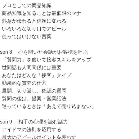
ロとしての商品知識
品知識を知ることは最低限のマナー
意が伝わると信頼に変わる
ろいろな切り口でアピール
ってはいけない言葉
esson 8 心を開いた会話がお客様を呼ぶ
質問力」を磨いて接客スキルをアップ
間話も人間関係には重要
なたはどんな「接客」タイプ
果的な質問の仕方
開、切り返し、確認の質問
問の後は、提案・営業話法
っているときは「あえて売り込まない」
sson 9 相手の心理を読む話力
イドマの法則を応用する
大のアピールポイントを表わす