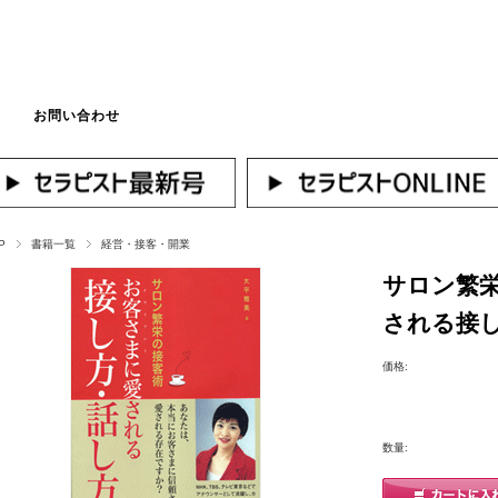
お問い合わせ
マイページへログ
P
書籍一覧
経営・接客・開業
サロン繁
される接
価格:
数量: