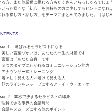
いる方、また他業種に携わる方もたくさんいらっしゃるでしょ
ういった様々な「初心」をお持ちの方に少しでもヒントになれ
される接し方・話し方」をテーマにまとめてみました。（はじ
NTENTS
esson 1 選ばれるセラピストになる
しい言葉づかいは、あなたの一生の財産です
葉は「あなた自身」です
つのタイプにわかれるコミュニケーション能力
ナウンサー式トレーニング
々しく見える人vs老けて見える人
のラインをシャープにするア・イ・ウ・エ・オ
sson 2 30秒で決まるセラピストの印象
解できる限界の会話時間
話をスムーズにする他のポイント