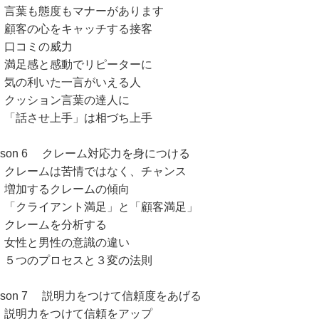
葉も態度もマナーがあります
客の心をキャッチする接客
コミの威力
足感と感動でリピーターに
の利いた一言がいえる人
ッション言葉の達人に
話させ上手」は相づち上手
esson 6 クレーム対応力を身につける
レームは苦情ではなく、チャンス
加するクレームの傾向
クライアント満足」と「顧客満足」
レームを分析する
性と男性の意識の違い
つのプロセスと３変の法則
esson 7 説明力をつけて信頼度をあげる
明力をつけて信頼をアップ