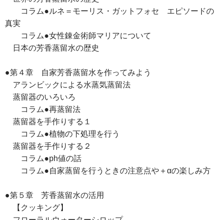
コラム●ルネ＝モーリス・ガットフォセ エピソードの
真実
コラム●女性錬金術師マリアについて
日本の芳香蒸留水の歴史
●第４章 自家芳香蒸留水を作ってみよう
アランビックによる水蒸気蒸留法
蒸留器のいろいろ
コラム●再蒸留法
蒸留器を手作りする１
コラム●植物の下処理を行う
蒸留器を手作りする２
コラム●ph値の話
コラム●自家蒸留を行うときの注意点や＋αの楽しみ方
●第５章 芳香蒸留水の活用
【クッキング】
フローラルウォーターシロップ