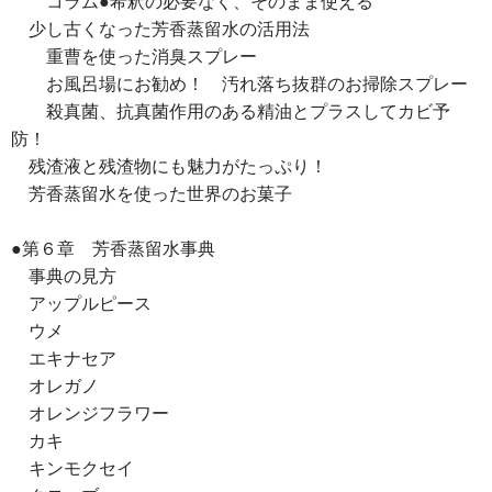
コラム●希釈の必要なく、そのまま使える
少し古くなった芳香蒸留水の活用法
重曹を使った消臭スプレー
お風呂場にお勧め！ 汚れ落ち抜群のお掃除スプレー
殺真菌、抗真菌作用のある精油とプラスしてカビ予
防！
残渣液と残渣物にも魅力がたっぷり！
芳香蒸留水を使った世界のお菓子
●第６章 芳香蒸留水事典
事典の見方
アップルピース
ウメ
エキナセア
オレガノ
オレンジフラワー
カキ
キンモクセイ