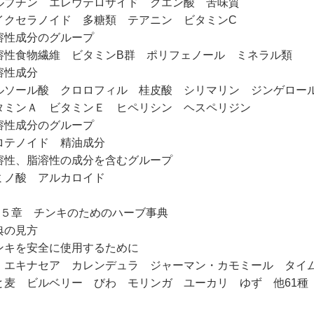
ルブチン エレウテロサイド クエン酸 苦味質
イクセラノイド 多糖類 テアニン ビタミンC
溶性成分のグループ
溶性食物繊維 ビタミンB群 ポリフェノール ミネラル類
溶性成分
ルソール酸 クロロフィル 桂皮酸 シリマリン ジンゲロー
タミンＡ ビタミンＥ ヒペリシン ヘスペリジン
溶性成分のグループ
ロテノイド 精油成分
溶性、脂溶性の成分を含むグループ
ミノ酸 アルカロイド
第５章 チンキのためのハーブ事典
典の見方
ンキを安全に使用するために
 エキナセア カレンデュラ ジャーマン・カモミール タイ
と麦 ビルベリー びわ モリンガ ユーカリ ゆず 他61種