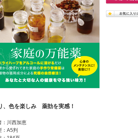
り、色を楽しみ 薬効を実感！
者：川西加恵
型：A5判
：184頁