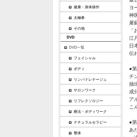
健康・身体操作
ヨ
神
太極拳
屠
その他
「
DVD
江
日
DVD一覧
伝
フェイシャル
●
ボディ
チ
リンパドレナージュ
抽
サロンワーク
成
ア
リフレクソロジー
こ
療法・ボディワーク
●
ナチュラルセラピー
あ
整体