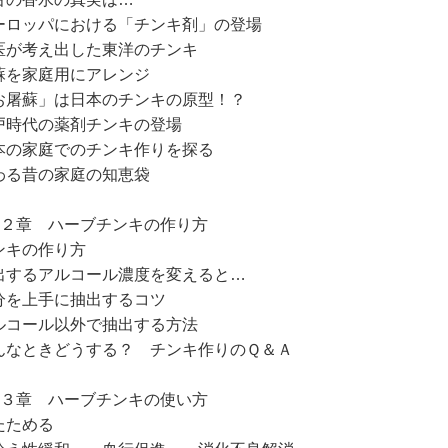
ーロッパにおける「チンキ剤」の登場
医が考え出した東洋のチンキ
蘇を家庭用にアレンジ
お屠蘇」は日本のチンキの原型！？
戸時代の薬剤チンキの登場
本の家庭でのチンキ作りを探る
わる昔の家庭の知恵袋
第２章 ハーブチンキの作り方
ンキの作り方
出するアルコール濃度を変えると…
分を上手に抽出するコツ
ルコール以外で抽出する方法
んなときどうする？ チンキ作りのＱ＆Ａ
第３章 ハーブチンキの使い方
たためる