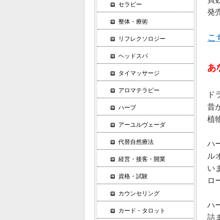
セラピー
発売
整体・療術
こ
リフレクソロジー
ヘッドスパ
あ
タイマッサージ
アロマテラピー
ド
昔
ハーブ
植
アーユルヴェーダ
代替自然療法
ハ
ル
経営・接客・開業
い
資格・試験
ロ
カウンセリング
ハ
カード・タロット
詰