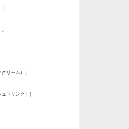
）］
）］
ジクリーム）］
シュドリンク）］