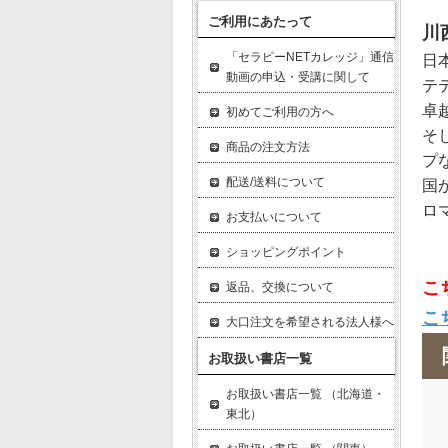
ご利用にあたって
川
「セラピーNETカレッジ」通信
日
動画の申込・受講に関して
テ
卓
初めてご利用の方へ
そ
商品の注文方法
プ
配送/送料について
国
ロ
お支払いについて
ショッピングポイント
こ
返品、交換について
こ
大口注文を希望される法人様へ
お取扱い書店一覧
お取扱い書店一覧 （北海道・
東北）