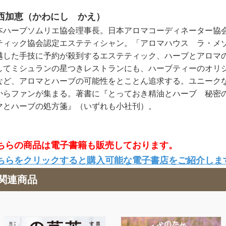
西加恵（かわにし かえ）
本ハーブソムリエ協会理事長。日本アロマコーディネーター協
ティック協会認定エステティシャン。「アロマハウス ラ・メ
越した手技に予約が殺到するエステティック、ハーブとアロマ
してミシュランの星つきレストランにも、ハーブティーのオリ
など、アロマとハーブの可能性をとことん追求する。ユニーク
からファンが集まる。著書に『とっておき精油とハーブ 秘密
マとハーブの処方箋』（いずれも小社刊）。
ちらの商品は電子書籍も販売しております。
ちらをクリックすると購入可能な電子書店をご紹介しま
関連商品