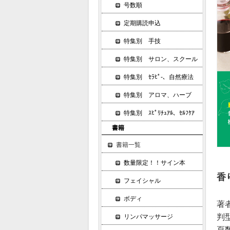
号数順
定期購読申込
特集別 手技
特集別 サロン、スクール
特集別 ｾﾗﾋﾟ-、自然療法
特集別 アロマ、ハーブ
特集別 ｽﾋﾟﾘﾁｭｱﾙ、ｾﾙﾌｹｱ
書籍
書籍一覧
数量限定！！サイン本
香
フェイシャル
ボディ
著
判
リンパマッサージ
頁数