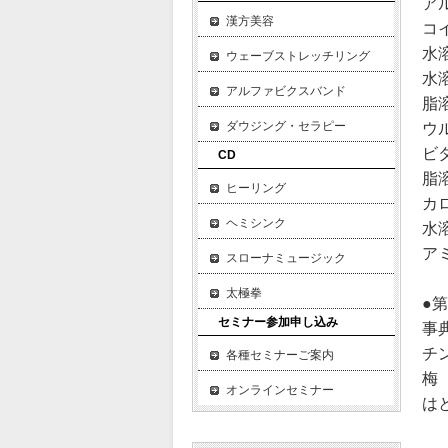
ア
漢方美容
コ
水
ウェーブストレッチリング
水
アルファビクスバンド
脂
ダウジング・セラピー
ウ
ビ
CD
脂
ヒーリング
カ
ヘミシンク
水
ア
スローナミュージック
太極拳
●
セミナー参加申し込み
事
チ
各種セミナーご案内
梅
オンラインセミナー
は