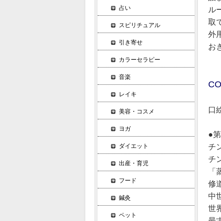
占い
ル
取
スピリチュアル
外
引き寄せ
お
カラーセラピー
音楽
CO
レイキ
口
美容・コスメ
ヨガ
●
ダイエット
チ
チ
出産・育児
「
フード
修
中
鍼灸
世
ペット
最