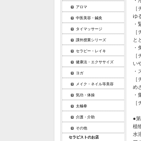
・
アロマ
［
ゆ
中医美容・鍼灸
・
タイマッサージ
［
と
課外授業シリーズ
・
セラピー・レイキ
［
健康法・エクササイズ
い
・
ヨガ
［
メイク・ネイル等美容
め
・
気功・体操
［
太極拳
介護・介助
●
植
その他
水
セラピストのお店