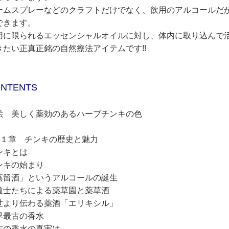
ームスプレーなどのクラフトだけでなく、飲用のアルコールだ
できます。
用に限られるエッセンシャルオイルに対し、体内に取り込んで
きたい正真正銘の自然療法アイテムです!!
NTENTS
絵 美しく薬効のあるハーブチンキの色
第１章 チンキの歴史と魅力
ンキとは
ンキの始まり
蒸留酒」というアルコールの誕生
道士たちによる薬草園と薬草酒
世より伝わる薬酒「エリキシル」
界最古の香水
古の香水の真実は…