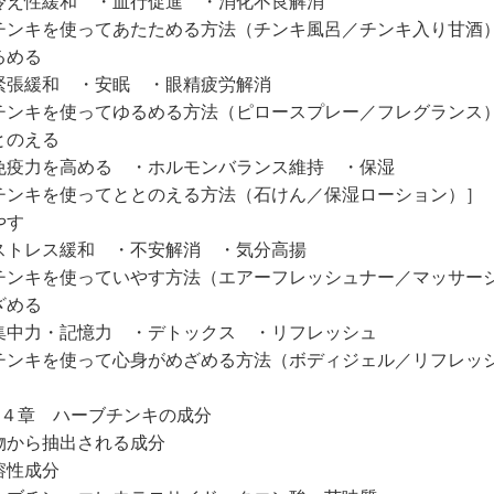
冷え性緩和 ・血行促進 ・消化不良解消
チンキを使ってあたためる方法（チンキ風呂／チンキ入り甘酒
るめる
緊張緩和 ・安眠 ・眼精疲労解消
チンキを使ってゆるめる方法（ピロースプレー／フレグランス
とのえる
免疫力を高める ・ホルモンバランス維持 ・保湿
チンキを使ってととのえる方法（石けん／保湿ローション）］
やす
ストレス緩和 ・不安解消 ・気分高揚
チンキを使っていやす方法（エアーフレッシュナー／マッサー
ざめる
集中力・記憶力 ・デトックス ・リフレッシュ
チンキを使って心身がめざめる方法（ボディジェル／リフレッ
第４章 ハーブチンキの成分
物から抽出される成分
溶性成分