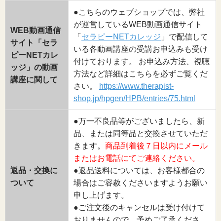
●こちらのウェブショップでは、弊社
が運営しているWEB動画通信サイト
WEB動画通信
「
セラピーNETカレッジ
」で配信して
サイト「セラ
いる各動画講座の受講お申込みも受け
ピーNETカレ
付けております。 お申込み方法、視聴
ッジ」の動画
方法など詳細はこちらを必ずご覧くだ
講座に関して
さい。
https://www.therapist-
shop.jp/hpgen/HPB/entries/75.html
●万一不良品等がございましたら、新
品、または同等品と交換させていただ
きます。
商品到着後７日以内にメール
またはお電話にてご連絡ください。
返品・交換に
●返品送料については、お客様都合の
ついて
場合はご容赦くださいますようお願い
申し上げます。
●ご注文後のキャンセルは受け付けて
おりませんので、予めご了承くださ