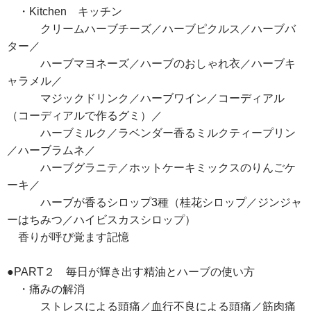
・Kitchen キッチン
クリームハーブチーズ／ハーブピクルス／ハーブバ
ター／
ハーブマヨネーズ／ハーブのおしゃれ衣／ハーブキ
ャラメル／
マジックドリンク／ハーブワイン／コーディアル
（コーディアルで作るグミ）／
ハーブミルク／ラベンダー香るミルクティープリン
／ハーブラムネ／
ハーブグラニテ／ホットケーキミックスのりんごケ
ーキ／
ハーブが香るシロップ3種（桂花シロップ／ジンジャ
ーはちみつ／ハイビスカスシロップ）
香りが呼び覚ます記憶
●PART２ 毎日が輝き出す精油とハーブの使い方
・痛みの解消
ストレスによる頭痛／血行不良による頭痛／筋肉痛