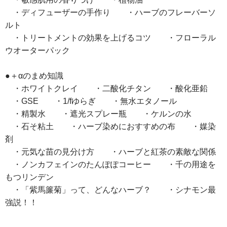
・ディフューザーの手作り ・ハーブのフレーバーソ
ルト
・トリートメントの効果を上げるコツ ・フローラル
ウオーターパック
●＋αのまめ知識
・ホワイトクレイ ・二酸化チタン ・酸化亜鉛
・GSE ・1/fゆらぎ ・無水エタノール
・精製水 ・遮光スプレー瓶 ・ケルンの水
・石そ粘土 ・ハーブ染めにおすすめの布 ・媒染
剤
・元気な苗の見分け方 ・ハーブと紅茶の素敵な関係
・ノンカフェインのたんぽぽコーヒー ・千の用途を
もつリンデン
・「紫馬簾菊」って、どんなハーブ？ ・シナモン最
強説！！