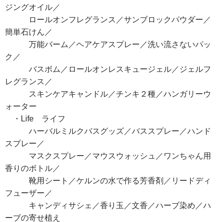
ジングオイル／
ロールオンフレグランス／サンブロックパウダー／
簡単石けん／
万能バーム／ヘアケアスプレー／洗い流さないパッ
ク／
バスボム／ロールオンレスキュージェル／ジェルフ
レグランス／
スキンケアキャンドル／チンキ２種／ハンガリーウ
ォーター
・Life ライフ
ハーバルミルクバスグッズ／バススプレー／ハンド
スプレー／
マスクスプレー／マウスウォッシュ／ワンちゃん用
香りのボトル／
靴用シート／ケルンの水で作る芳香剤／リードディ
フューザー／
キャンディサシェ／香り玉／文香／ハーブ染め／ハ
ーブの寄せ植え