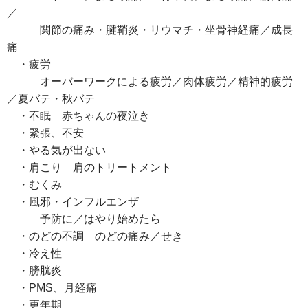
／
関節の痛み・腱鞘炎・リウマチ・坐骨神経痛／成長
痛
・疲労
オーバーワークによる疲労／肉体疲労／精神的疲労
／夏バテ・秋バテ
・不眠 赤ちゃんの夜泣き
・緊張、不安
・やる気が出ない
・肩こり 肩のトリートメント
・むくみ
・風邪・インフルエンザ
予防に／はやり始めたら
・のどの不調 のどの痛み／せき
・冷え性
・膀胱炎
・PMS、月経痛
・更年期