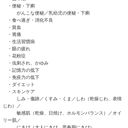
・便秘・下痢
がんこな便秘／乳幼児の便秘・下痢
・食べ過ぎ・消化不良
・貧血
・胃痛
・生活習慣病
・眼の疲れ
・花粉症
・虫刺され、かゆみ
・記憶力の低下
・免疫力の低下
・ダイエット
・スキンケア
しみ・傷跡／くすみ・くま／しわ（乾燥じわ、表情
じわ）／
敏感肌（乾燥、日焼け、ホルモンバランス）／オイ
リー肌／
にきび（大人にきび、思春期にきび）