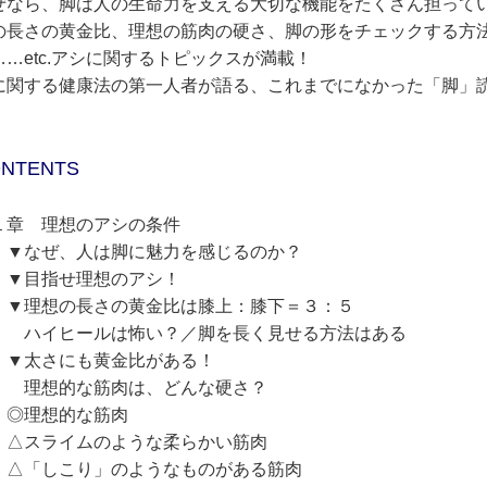
ぜなら、脚は人の生命力を支える大切な機能をたくさん担って
の長さの黄金比、理想の筋肉の硬さ、脚の形をチェックする方
……etc.アシに関するトピックスが満載！
に関する健康法の第一人者が語る、これまでになかった「脚」
NTENTS
１章 理想のアシの条件
なぜ、人は脚に魅力を感じるのか？
目指せ理想のアシ！
理想の長さの黄金比は膝上：膝下＝３：５
イヒールは怖い？／脚を長く見せる方法はある
太さにも黄金比がある！
想的な筋肉は、どんな硬さ？
理想的な筋肉
スライムのような柔らかい筋肉
「しこり」のようなものがある筋肉