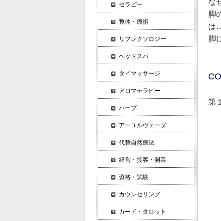
な
セラピー
脚
整体・療術
は
脚
リフレクソロジー
ヘッドスパ
タイマッサージ
CO
アロマテラピー
第
ハーブ
▼
アーユルヴェーダ
▼
▼
代替自然療法
ハ
経営・接客・開業
▼
理
資格・試験
◎
カウンセリング
△
カード・タロット
△