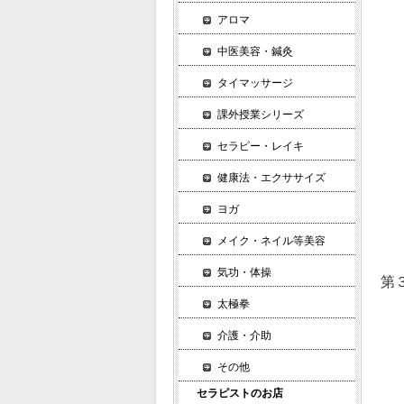
脚
アロマ
筋
中医美容・鍼灸
▼
太
タイマッサージ
太
課外授業シリーズ
▼
ア
セラピー・レイキ
▼
健康法・エクササイズ
今
ヨガ
バ
ス
メイク・ネイル等美容
気功・体操
第
▼
太極拳
１
介護・介助
２
その他
３
４
セラピストのお店