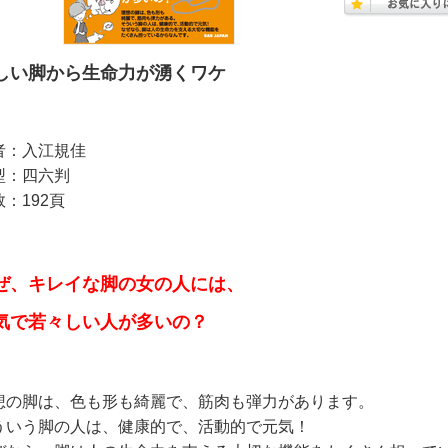
しい脚から生命力が湧くワケ
者：入江規佳
型：四六判
：192頁
ぜ、キレイな脚の女の人には、
気で若々しい人が多いの？
想の脚は、色も形も綺麗で、筋肉も弾力があります。
ういう脚の人は、健康的で、活動的で元気！