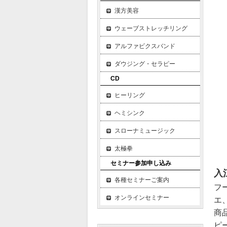
５
漢方美容
▼
ウェーブストレッチリング
▼
▼
アルファビクスバンド
▼
ダウジング・セラピー
▼
CD
▼
▼
ヒーリング
▼
ヘミシンク
▼
スローナミュージック
▼
太極拳
セミナー参加申し込み
入
各種セミナーご案内
フ
オンラインセミナー
エ
商
ピ