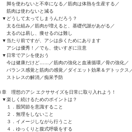
を使わないと不幸になる／筋肉は体熱を生産する／
肉は使わないと減る
どうして太ってしまうんだろう？
る仕組み／筋肉が増えると、基礎代謝があがる／
るのは易し、痩せるのは難し
当たり前ですが、アシは歩くためにあります
シは優秀！／でも、使いすぎに注意
日常でアシを使おう
は健康だけど……／筋肉の強化と血液循環／骨の強化／
ランス感覚と筋肉の感覚／ダイエット効果＆デトックス
トレスの解消／痴呆予防
３章 理想のアシ エクササイズを日常に取り入れよう！
楽しく続けるためのポイントは？
．股関節を意識すること
．無理をしないこと
．イメージしながら行うこと
．ゆっくりと腹式呼吸をする