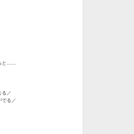
ると……
なる／
がでる／