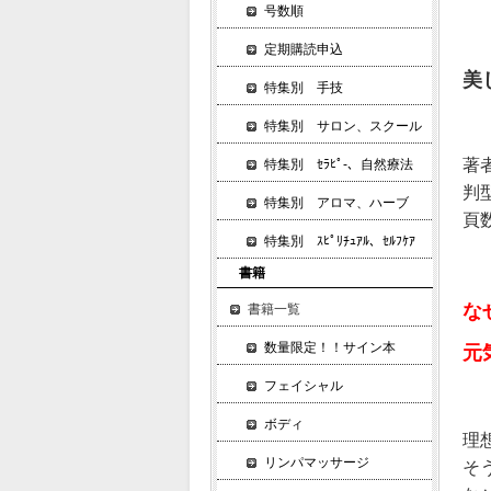
号数順
定期購読申込
美
特集別 手技
特集別 サロン、スクール
著
特集別 ｾﾗﾋﾟ-、自然療法
判
特集別 アロマ、ハーブ
頁数
特集別 ｽﾋﾟﾘﾁｭｱﾙ、ｾﾙﾌｹｱ
書籍
な
書籍一覧
数量限定！！サイン本
元
フェイシャル
ボディ
理
リンパマッサージ
そ