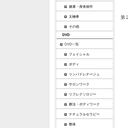
爪
健康・身体操作
太極拳
第
▼
その他
▼
DVD
▼
DVD一覧
▼
▼
フェイシャル
循
ボディ
▼
む
リンパドレナージュ
▼
サロンワーク
き
リフレクソロジー
免
痴
療法・ボディワーク
▼
ナチュラルセラピー
立
▼
整体