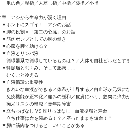
の色／親指／人差し指／中指／薬指／小指
２章 アシから生命力が湧く理由
ホントにスゴイ！ アシのお話
脚の役割＝「第二の心臓」のお話
筋肉ポンプとしての脚の働き
心臓を脚で助ける？
血液とリンパ液
環器系で循環しているものは？／人体を自社ビルだとす
静脈瘤とむくみ、そして肥満……
くむと冷える
血液循環の重要性
れいな血液ができる／体温が上昇する／白血球が元気に
疫機能が正常化／痛みの緩和／皮膚にハリ、筋肉に弾力
呆リスクの軽減／更年期障害
立ちっぱなし VS 座りっぱなし 血液循環と寿命
ち仕事は命を縮める！？／座ったままも短命！？
脚に筋肉をつけると、いいことがある