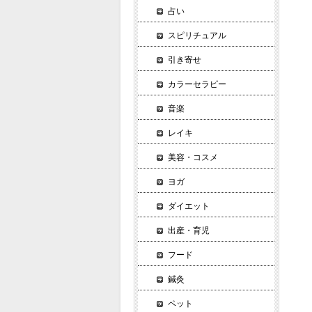
△
占い
×
スピリチュアル
×
▼
引き寄せ
静
カラーセラピー
膝
音楽
▼
全
レイキ
▼
美容・コスメ
両
片
ヨガ
▼
ダイエット
外
出産・育児
▼
下
フード
▼
鍼灸
内
▼
ペット