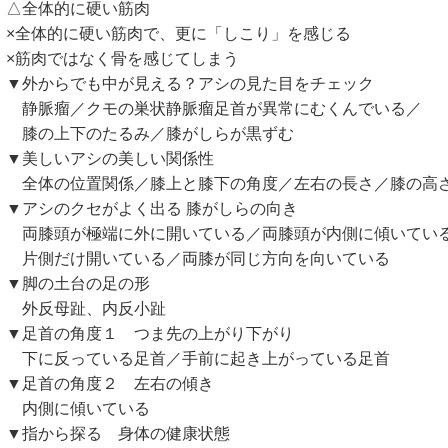
全体的に硬い筋肉
全体的に硬い筋肉で、更に「しこり」を感じる
筋肉ではなく骨を感じてしまう
外からでも中が見える？アシの見た目をチェック
脈瘤／クモの巣状静脈瘤足首が異常にむくんでいる／
の上下のたるみ／膝がしらが黒ずむ
美しいアシの美しい関係性
体の位置関係／膝上と膝下の角度／左右の長さ／膝の高
アシのクセがよく出る 膝がしらの向き
膝頭が極端に外に開いている／両膝頭が内側に傾いてい
側だけ開いている／両膝が同じ方向を向いている
脚の土台の足の形
反母趾、内反小趾
足首の角度１ つま先の上がり下がり
に反っている足首／手前に起き上がっている足首
足首の角度２ 左右の傾き
側に傾いている
指から探る 身体の健康状態