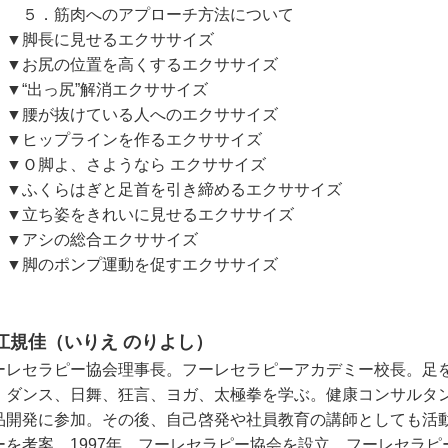
．筋肉へのアプローチ方法について
脚長に見せるエクササイズ
お尻の位置を高くするエクササイズ
“出っ尻”解消エクササイズ
腰が抜けている人へのエクササイズ
ヒップラインを作るエクササイズ
Ｏ脚よ、さようなら エクササイズ
ふくらはぎと足首を引き締めるエクササイズ
立ち姿をきれいに見せるエクササイズ
アシの総合エクササイズ
脚のポンプ運動を促すエクササイズ
江規佳（いりえ のりよし）
ーレセラピー協会理事長。フーレセラピーアカデミー校長。足
、ダンス、日舞、狂言、ヨガ、太極拳を学ぶ。健康コンサルタ
品開発に参加。その後、自己啓発や社員教育の講師としても活動
ーを考案。1997年、フーレセラピー協会を設立、フーレセラ