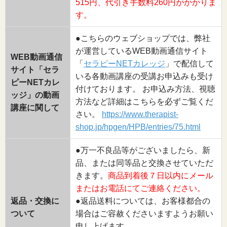
515円、代引き手数料260円がかかりま
す。
●こちらのウェブショップでは、弊社
が運営しているWEB動画通信サイト
WEB動画通信
「
セラピーNETカレッジ
」で配信して
サイト「セラ
いる各動画講座の受講お申込みも受け
ピーNETカレ
付けております。 お申込み方法、視聴
ッジ」の動画
方法など詳細はこちらを必ずご覧くだ
講座に関して
さい。
https://www.therapist-
shop.jp/hpgen/HPB/entries/75.html
●万一不良品等がございましたら、新
品、または同等品と交換させていただ
きます。
商品到着後７日以内にメール
またはお電話にてご連絡ください。
返品・交換に
●返品送料については、お客様都合の
ついて
場合はご容赦くださいますようお願い
申し上げます。