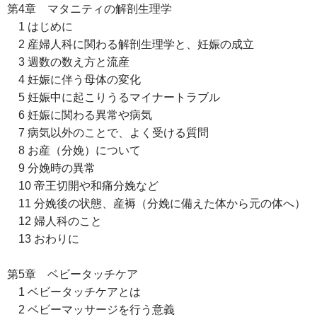
第4章 マタニティの解剖生理学
1 はじめに
2 産婦人科に関わる解剖生理学と、妊娠の成立
3 週数の数え方と流産
4 妊娠に伴う母体の変化
5 妊娠中に起こりうるマイナートラブル
6 妊娠に関わる異常や病気
7 病気以外のことで、よく受ける質問
8 お産（分娩）について
9 分娩時の異常
10 帝王切開や和痛分娩など
11 分娩後の状態、産褥（分娩に備えた体から元の体へ）
12 婦人科のこと
13 おわりに
第5章 ベビータッチケア
1 ベビータッチケアとは
2 ベビーマッサージを行う意義