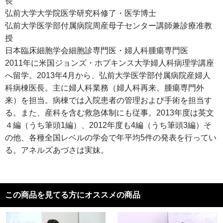
長
弘前大学大学院医学研究科修了・医学博士
弘前大学医学部付属病院周産母子センター講師兼診療准教
授
日本臨床細胞学会細胞診専門医・婦人科腫瘍専門医
2011年に米国ジョンズ・ホプキンス大学婦人科病理学講座
へ留学。2013年4月から、弘前大学医学部付属病院産婦人
科病棟医長。主に婦人科業務（婦人科再来、腫瘍専門外
来）を担当。病棟では入院患者の管理および手術を担当す
る。また、産科を含む救急体制にも従事。2013年度は英文
４編（うち筆頭1編）、2012年度も4編（うち筆頭3編）そ
の他、各種全国レベルの学会で年平均5件の発表を行ってい
る。アネルズあづさは実妹。
この商品を見てる方にオススメの商品