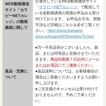
が運営しているWEB動画通信サイト
WEB動画通信
「
セラピーNETカレッジ
」で配信して
サイト「セラ
いる各動画講座の受講お申込みも受け
ピーNETカレ
付けております。 お申込み方法、視聴
ッジ」の動画
方法など詳細はこちらを必ずご覧くだ
講座に関して
さい。
https://www.therapist-
shop.jp/hpgen/HPB/entries/75.html
●万一不良品等がございましたら、新
品、または同等品と交換させていただ
きます。
商品到着後７日以内にメール
またはお電話にてご連絡ください。
返品・交換に
●返品送料については、お客様都合の
ついて
場合はご容赦くださいますようお願い
申し上げます。
●ご注文後のキャンセルは受け付けて
おりませんので、予めご了承くださ
い。