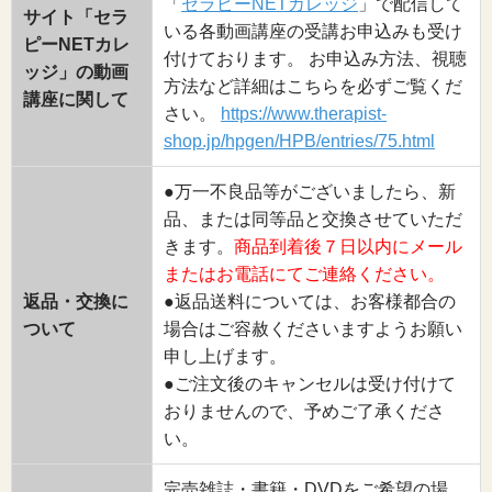
「
セラピーNETカレッジ
」で配信して
サイト「セラ
いる各動画講座の受講お申込みも受け
ピーNETカレ
付けております。 お申込み方法、視聴
ッジ」の動画
方法など詳細はこちらを必ずご覧くだ
講座に関して
さい。
https://www.therapist-
shop.jp/hpgen/HPB/entries/75.html
●万一不良品等がございましたら、新
品、または同等品と交換させていただ
きます。
商品到着後７日以内にメール
またはお電話にてご連絡ください。
返品・交換に
●返品送料については、お客様都合の
ついて
場合はご容赦くださいますようお願い
申し上げます。
●ご注文後のキャンセルは受け付けて
おりませんので、予めご了承くださ
い。
完売雑誌・書籍・DVDをご希望の場