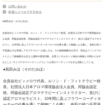
お問い合わせ
友達にメールですすめる
●苑田みほ（そのだみほ）
合資会社ビィメロウ代表。ルソン・ド・フィトテラピー校長。社団法人日本アロマ環境協会法
人会員。同協会認定校。同協会認定アロマテラピーインストラク ター。並びに認定アロマセラ
ピスト。10年間に及ぶフラワーコーディネーターの仕事を通して植物による癒し、色彩の持つ
不思議な力を実感しアロマテラピー の道に入る。その後植物療法を学び、現在はフィトテラピ
ストとして植物療法を交えた講師や講演活動、企業コンサルタント独自の植物との関わりを中
心とした “サイコアロマリーディング”という心理のリーディングを主な活動としている。
●苑田みほ（そのだみほ）
合資会社ビィメロウ代表。ルソン・ド・フィトテラピー校
長。社団法人日本アロマ環境協会法人会員。同協会認定
校。同協会認定アロマテラピーインストラクター。並びに
認定アロマセラピスト。10年間に及ぶフラワーコーディネ
ーターの仕事を通して植物による癒し、色彩の持つ不思議