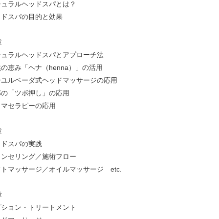
チュラルヘッドスパとは？
ッドスパの目的と効果
章
チュラルヘッドスパとアプローチ法
の恵み「ヘナ（henna）」の活用
ーユルベーダ式ヘッドマッサージの応用
部の「ツボ押し」の応用
ロマセラピーの応用
章
ッドスパの実践
ウンセリング／施術フロー
トマッサージ／オイルマッサージ etc.
章
プション・トリートメント