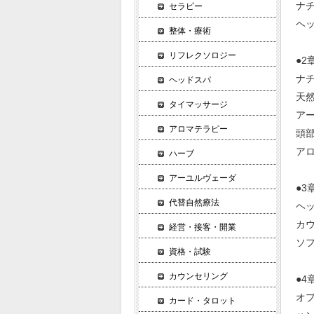
ナ
セラピー
ヘ
整体・療術
リフレクソロジー
●2
ナ
ヘッドスパ
天然
タイマッサージ
ア
アロマテラピー
頭
ア
ハーブ
アーユルヴェーダ
●3
代替自然療法
ヘ
カ
経営・接客・開業
ソフ
資格・試験
カウンセリング
●4
オ
カード・タロット