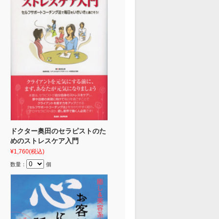
ドクター奥田のセラピストのた
めのストレスケア入門
¥1,760
(税込)
数量：
個