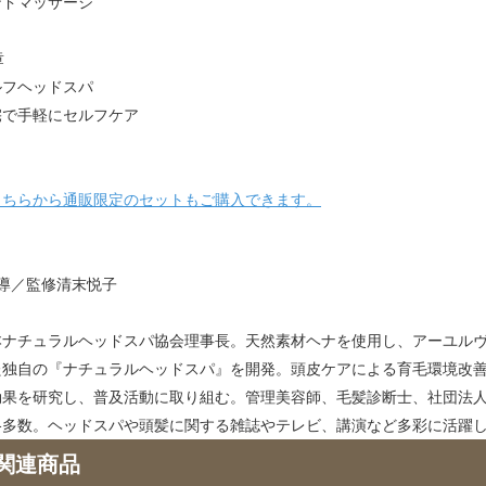
ンドマッサージ
章
ルフヘッドスパ
宅で手軽にセルフケア
こちらから通販限定のセットもご購入できます。
指導／監修清末悦子
本ナチュラルヘッドスパ協会理事長。天然素材ヘナを使用し、アーユル
た独自の『ナチュラルヘッドスパ』を開発。頭皮ケアによる育毛環境改
効果を研究し、普及活動に取り組む。管理美容師、毛髪診断士、社団法
格多数。ヘッドスパや頭髪に関する雑誌やテレビ、講演など多彩に活躍
関連商品