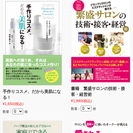
書籍 繁盛サロンの技術・接
手作りコスメ、だから美肌にな
客・経営術
る！
¥1,980
(税込)
¥1,650
(税込)
数量：
個
数量：
個