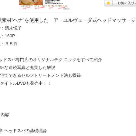
然素材“ヘナ”を使用した アーユルヴェーダ式ヘッドマッサー
者：清末悦子
：160P
型：Ｂ５判
ヘッドスパ専門店のオリジナルテク ニックをすべて紹介
詳細な連続写真と充実した解説
 自宅でできるセルフトリートメント法も収録
同タイトルDVDも発売中！！
な内容
章 ヘッドスパの基礎理論