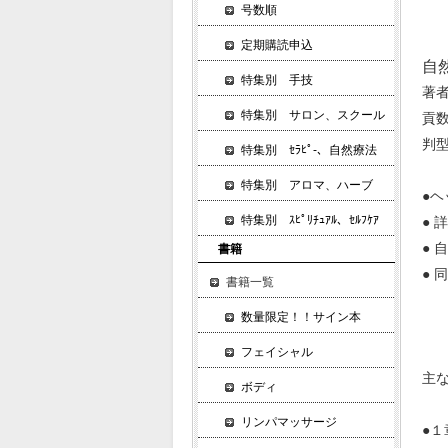
号数順
定期購読申込
自
特集別 手技
著
特集別 サロン、スクール
貢数
判
特集別 ｾﾗﾋﾟ-、自然療法
特集別 アロマ、ハーブ
●
特集別 ｽﾋﾟﾘﾁｭｱﾙ、ｾﾙﾌｹｱ
● 
●
書籍
● 
書籍一覧
数量限定！！サイン本
フェイシャル
主
ボディ
リンパマッサージ
●１