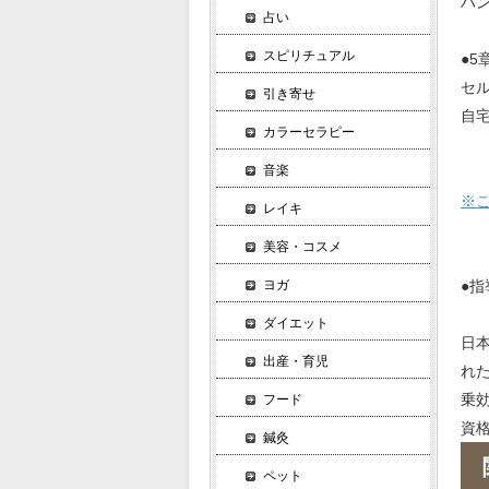
ハ
占い
スピリチュアル
●5
セ
引き寄せ
自
カラーセラピー
音楽
※
レイキ
美容・コスメ
●
ヨガ
ダイエット
日
出産・育児
れ
乗
フード
資
鍼灸
ペット