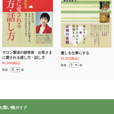
サロン繁栄の接客術 お客さま
癒しを仕事にする
に愛される接し方・話し方
¥1,320
(税込)
¥1,540
(税込)
数量：
個
数量：
個
お買い物ガイド