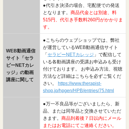
●代引き決済の場合、宅配便での発送
となります。
商品代金とは別途、料
515円、代引き手数料260円がかかりま
す。
●こちらのウェブショップでは、弊社
が運営しているWEB動画通信サイト
WEB動画通信
「
セラピーNETカレッジ
」で配信して
サイト「セラ
いる各動画講座の受講お申込みも受け
ピーNETカレ
付けております。 お申込み方法、視聴
ッジ」の動画
方法など詳細はこちらを必ずご覧くだ
講座に関して
さい。
https://www.therapist-
shop.jp/hpgen/HPB/entries/75.html
●万一不良品等がございましたら、新
品、または同等品と交換させていただ
きます。
商品到着後７日以内にメール
またはお電話にてご連絡ください。