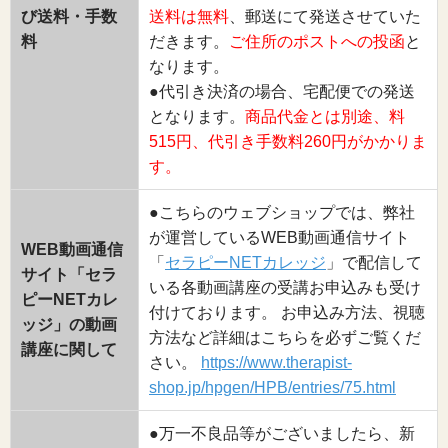
び送料・手数
送料は無料
、郵送にて発送させていた
料
だきます。
ご住所のポストへの投函
と
なります。
●代引き決済の場合、宅配便での発送
となります。
商品代金とは別途、料
515円、代引き手数料260円がかかりま
す。
●こちらのウェブショップでは、弊社
が運営しているWEB動画通信サイト
WEB動画通信
「
セラピーNETカレッジ
」で配信して
サイト「セラ
いる各動画講座の受講お申込みも受け
ピーNETカレ
付けております。 お申込み方法、視聴
ッジ」の動画
方法など詳細はこちらを必ずご覧くだ
講座に関して
さい。
https://www.therapist-
shop.jp/hpgen/HPB/entries/75.html
●万一不良品等がございましたら、新