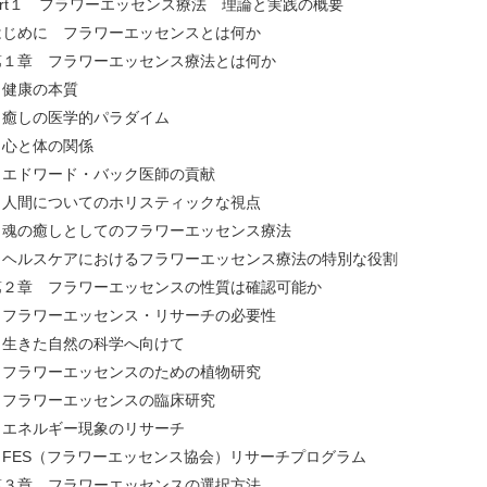
art１ フラワーエッセンス療法 理論と実践の概要
じめに フラワーエッセンスとは何か
１章 フラワーエッセンス療法とは何か
康の本質
しの医学的パラダイム
と体の関係
ドワード・バック医師の貢献
間についてのホリスティックな視点
の癒しとしてのフラワーエッセンス療法
ルスケアにおけるフラワーエッセンス療法の特別な役割
２章 フラワーエッセンスの性質は確認可能か
ラワーエッセンス・リサーチの必要性
きた自然の科学へ向けて
ラワーエッセンスのための植物研究
ラワーエッセンスの臨床研究
ネルギー現象のリサーチ
ES（フラワーエッセンス協会）リサーチプログラム
３章 フラワーエッセンスの選択方法