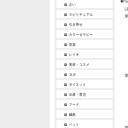
■P
占い
は
スピリチュアル
第
健
引き寄せ
癒
カラーセラピー
心
音楽
エ
人
レイキ
魂
美容・コスメ
ヘ
ヨガ
第
フ
ダイエット
生
出産・育児
フ
フード
フ
エ
鍼灸
F
ペット
第