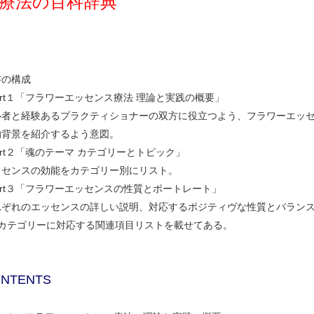
療法の百科辞典
書の構成
art１「フラワーエッセンス療法 理論と実践の概要」
心者と経験あるプラクティショナーの双方に役立つよう、フラワーエッ
的背景を紹介するよう意図。
art２「魂のテーマ カテゴリーとトピック」
ッセンスの効能をカテゴリー別にリスト。
art３「フラワーエッセンスの性質とポートレート」
れぞれのエッセンスの詳しい説明、対応するポジティヴな性質とバラン
のカテゴリーに対応する関連項目リストを載せてある。
NTENTS