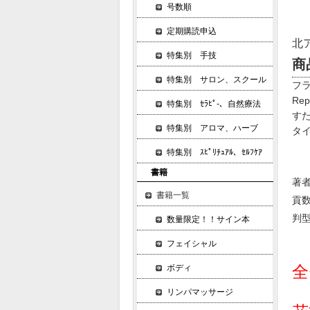
号数順
定期購読申込
北
特集別 手技
商
特集別 サロン、スクール
フ
Re
特集別 ｾﾗﾋﾟ-、自然療法
す
特集別 アロマ、ハーブ
タ
特集別 ｽﾋﾟﾘﾁｭｱﾙ、ｾﾙﾌｹｱ
書籍
著
書籍一覧
貢数
判
数量限定！！サイン本
フェイシャル
全
ボディ
リンパマッサージ