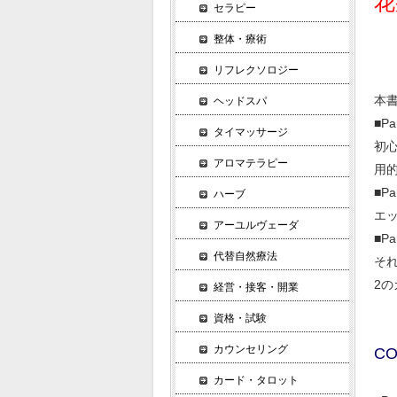
花
セラピー
整体・療術
リフレクソロジー
本
ヘッドスパ
■P
タイマッサージ
初
アロマテラピー
用
■P
ハーブ
エ
アーユルヴェーダ
■P
代替自然療法
そ
2
経営・接客・開業
資格・試験
カウンセリング
CO
カード・タロット