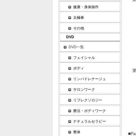
主
健康・身体操作
適
太極拳
フ
その他
様
DVD
特
家
DVD一覧
「
フェイシャル
本
ボディ
第
フ
リンパドレナージュ
フ
サロンワーク
フ
リフレクソロジー
フ
参
療法・ボディワーク
フ
ナチュラルセラピー
整体
■P