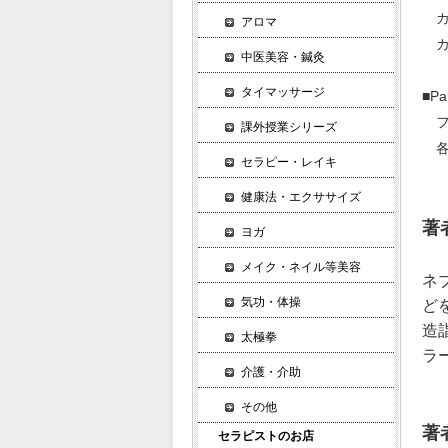
カ
アロマ
カ
中医美容・鍼灸
タイマッサージ
■P
フ
課外授業シリーズ
各
セラピー・レイキ
健康法・エクササイズ
著
ヨガ
メイク・ネイル等美容
ネ
気功・体操
ど
造
太極拳
ラ
介護・介助
その他
著
セラピストのお店