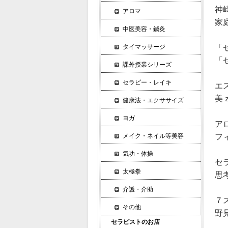
神
アロマ
家
中医美容・鍼灸
「
タイマッサージ
「
課外授業シリーズ
セラピー・レイキ
エ
美
健康法・エクササイズ
ヨガ
ア
フ
メイク・ネイル等美容
気功・体操
セ
太極拳
思
介護・介助
７
その他
野
セラピストのお店