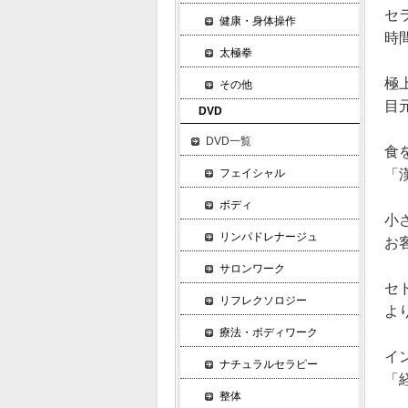
セ
健康・身体操作
時
太極拳
極
その他
目
DVD
DVD一覧
食
「
フェイシャル
ボディ
小
リンパドレナージュ
お
サロンワーク
セ
リフレクソロジー
よ
療法・ボディワーク
イ
ナチュラルセラピー
「
整体