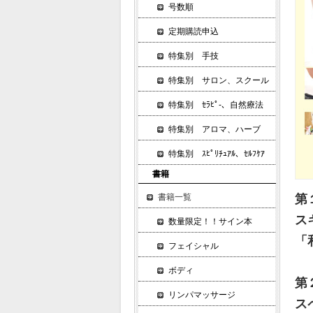
号数順
定期購読申込
特集別 手技
特集別 サロン、スクール
特集別 ｾﾗﾋﾟ-、自然療法
特集別 アロマ、ハーブ
特集別 ｽﾋﾟﾘﾁｭｱﾙ、ｾﾙﾌｹｱ
書籍
第
書籍一覧
ス
数量限定！！サイン本
「
フェイシャル
ボディ
第
リンパマッサージ
ス