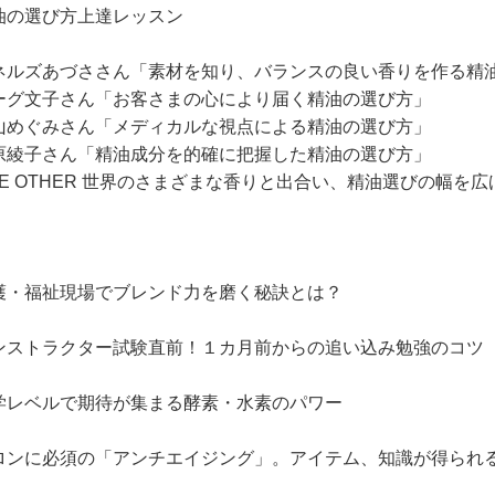
油の選び方上達レッスン
ネルズあづささん「素材を知り、バランスの良い香りを作る精
ーグ文子さん「お客さまの心により届く精油の選び方」
山めぐみさん「メディカルな視点による精油の選び方」
原綾子さん「精油成分を的確に把握した精油の選び方」
NE OTHER 世界のさまざまな香りと出合い、精油選びの幅を
護・福祉現場でブレンド力を磨く秘訣とは？
ンストラクター試験直前！１カ月前からの追い込み勉強のコツ
学レベルで期待が集まる酵素・水素のパワー
ロンに必須の「アンチエイジング」。アイテム、知識が得られ