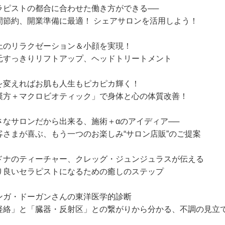
ラピストの都合に合わせた働き方ができる──
間節約、開業準備に最適！ シェアサロンを活用しよう！
上のリラクゼーション＆小顔を実現！
元すっきりリフトアップ、ヘッドトリートメント
を変えればお肌も人生もピカピカ輝く！
漢方＋マクロビオティック」で身体と心の体質改善！
さなサロンだから出来る、施術＋αのアイディア──
客さまが喜ぶ、もう一つのお楽しみ“サロン店販”のご提案
ドナのティーチャー、クレッグ・ジュンジュラスが伝える
り良いセラピストになるための癒しのステップ
ンガ・ドーガンさんの東洋医学的診断
経絡」と「臓器・反射区」との繋がりから分かる、不調の見立