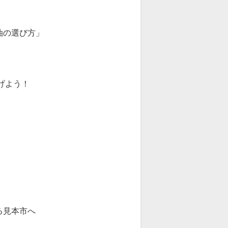
油の選び方」
広げよう！
る見本市へ