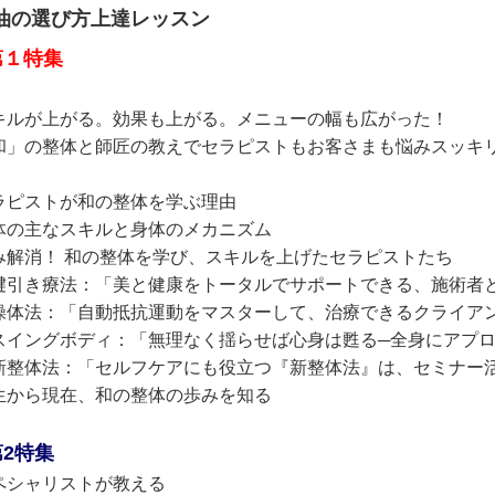
油の選び方上達レッスン
第１特集
キルが上がる。効果も上がる。メニューの幅も広がった！
和」の整体と師匠の教えでセラピストもお客さまも悩みスッキ
ラピストが和の整体を学ぶ理由
体の主なスキルと身体のメカニズム
み解消！ 和の整体を学び、スキルを上げたセラピストたち
腱引き療法：「美と健康をトータルでサポートできる、施術者
操体法：「自動抵抗運動をマスターして、治療できるクライア
スイングボディ：「無理なく揺らせば心身は甦る─全身にアプ
新整体法：「セルフケアにも役立つ『新整体法』は、セミナー
生から現在、和の整体の歩みを知る
第2特集
ペシャリストが教える