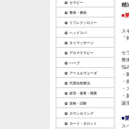
セラピー
精
整体・療術
■
リフレクソロジー
ス
ヘッドスパ
「
タイマッサージ
セ
アロマテラピー
整
ハーブ
悩
アーユルヴェーダ
・
・
代替自然療法
・
経営・接客・開業
・
誕
資格・試験
カウンセリング
■
カード・タロット
ス