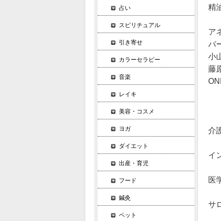
精
占い
スピリチュアル
ア
引き寄せ
バ
小
カラーセラピー
藤
音楽
O
レイキ
美容・コスメ
ヨガ
介
ダイエット
イ
出産・育児
医
フード
鍼灸
サ
ペット