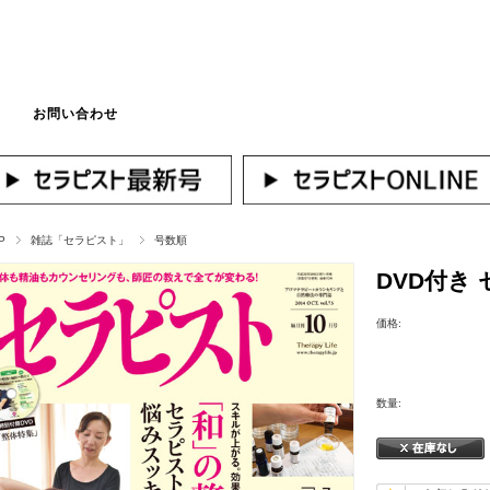
お問い合わせ
マイページへログ
P
雑誌「セラピスト」
号数順
DVD付き 
価格:
数量: