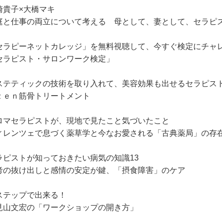
崎貴子×大橋マキ
庭と仕事の両立について考える 母として、妻として、セラピ
セラピーネットカレッジ」を無料視聴して、今すぐ検定にチャ
セラピスト・サロンワーク検定」
ステティックの技術を取り入れて、美容効果も出せるセラピス
ｚｅｎ筋骨トリートメント
ロマセラピストが、現地で見たこと気づいたこと
ィレンツェで息づく薬草学と今なお愛される「古典薬局」の存
ラピストが知っておきたい病気の知識13
考の抜け出しと感情の安定が鍵、「摂食障害」のケア
ステップで出来る！
見山文宏の「ワークショップの開き方」