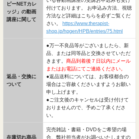
いる各動画講座の受講お申込みも受け
ピーNETカレ
付けております。 お申込み方法、視聴
ッジ」の動画
方法など詳細はこちらを必ずご覧くだ
講座に関して
さい。
https://www.therapist-
shop.jp/hpgen/HPB/entries/75.html
●万一不良品等がございましたら、新
品、または同等品と交換させていただ
きます。
商品到着後７日以内にメール
またはお電話にてご連絡ください。
返品・交換に
●返品送料については、お客様都合の
ついて
場合はご容赦くださいますようお願い
申し上げます。
●ご注文後のキャンセルは受け付けて
おりませんので、予めご了承くださ
い。
完売雑誌・書籍・DVDをご希望の場
在庫切れ商品
合、弊社担当者がお調べいたしますの