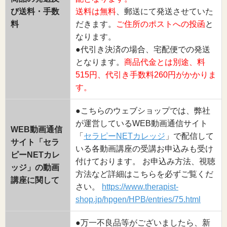
び送料・手数
送料は無料
、郵送にて発送させていた
料
だきます。
ご住所のポストへの投函
と
なります。
●代引き決済の場合、宅配便での発送
となります。
商品代金とは別途、料
515円、代引き手数料260円がかかりま
す。
●こちらのウェブショップでは、弊社
が運営しているWEB動画通信サイト
WEB動画通信
「
セラピーNETカレッジ
」で配信して
サイト「セラ
いる各動画講座の受講お申込みも受け
ピーNETカレ
付けております。 お申込み方法、視聴
ッジ」の動画
方法など詳細はこちらを必ずご覧くだ
講座に関して
さい。
https://www.therapist-
shop.jp/hpgen/HPB/entries/75.html
●万一不良品等がございましたら、新