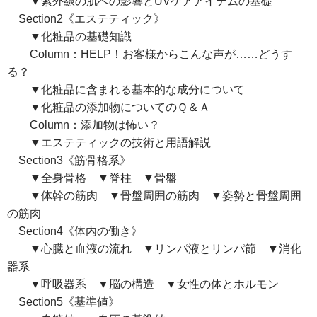
▼紫外線の肌への影響とUVケアアイテムの基礎
Section2《エステティック》
▼化粧品の基礎知識
Column：HELP！お客様からこんな声が……どうす
る？
▼化粧品に含まれる基本的な成分について
▼化粧品の添加物についてのＱ＆Ａ
Column：添加物は怖い？
▼エステティックの技術と用語解説
Section3《筋骨格系》
▼全身骨格 ▼脊柱 ▼骨盤
▼体幹の筋肉 ▼骨盤周囲の筋肉 ▼姿勢と骨盤周囲
の筋肉
Section4《体内の働き》
▼心臓と血液の流れ ▼リンパ液とリンパ節 ▼消化
器系
▼呼吸器系 ▼脳の構造 ▼女性の体とホルモン
Section5《基準値》