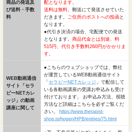
商品の発送及
配となります。
び送料・手数
送料は無料
、郵送にて発送させていた
料
だきます。
ご住所のポストへの投函
と
なります。
●代引き決済の場合、宅配便での発送
となります。
商品代金とは別途、料
515円、代引き手数料260円がかかりま
す。
●こちらのウェブショップでは、弊社
が運営しているWEB動画通信サイト
WEB動画通信
「
セラピーNETカレッジ
」で配信して
サイト「セラ
いる各動画講座の受講お申込みも受け
ピーNETカレ
付けております。 お申込み方法、視聴
ッジ」の動画
方法など詳細はこちらを必ずご覧くだ
講座に関して
さい。
https://www.therapist-
shop.jp/hpgen/HPB/entries/75.html