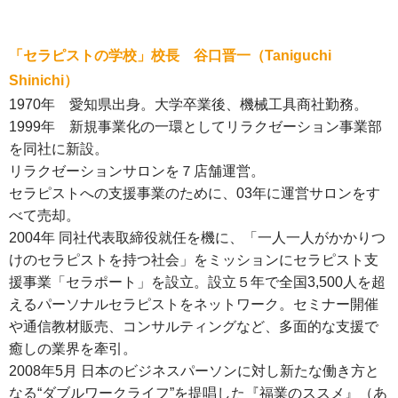
「セラピストの学校」校長 谷口晋一（Taniguchi
Shinichi）
1970年 愛知県出身。大学卒業後、機械工具商社勤務。
1999年 新規事業化の一環としてリラクゼーション事業部
を同社に新設。
リラクゼーションサロンを７店舗運営。
セラピストへの支援事業のために、03年に運営サロンをす
べて売却。
2004年 同社代表取締役就任を機に、「一人一人がかかりつ
けのセラピストを持つ社会」をミッションにセラピスト支
援事業「セラポート」を設立。設立５年で全国3,500人を超
えるパーソナルセラピストをネットワーク。セミナー開催
や通信教材販売、コンサルティングなど、多面的な支援で
癒しの業界を牽引。
2008年5月 日本のビジネスパーソンに対し新たな働き方と
なる“ダブルワークライフ”を提唱した『福業のススメ』（あ