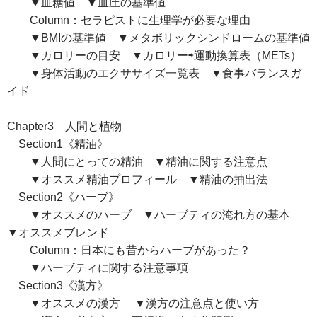
▼血糖値 ▼血圧の基準値
Column：セラピストに生理学が必要な理由
▼BMIの基準値 ▼メタボリックシンドロームの基準値
▼カロリーの目安 ▼カロリー⇨運動換算表（METs）
▼身体活動のエクササイズ一覧表 ▼食事バランスガ
イド
Chapter3 人間と植物
Section1《精油》
▼人間にとっての精油 ▼精油に関する注意点
▼オススメ精油プロフィール ▼精油の抽出法
Section2《ハーブ》
▼オススメのハーブ ▼ハーブティの淹れ方の基本
▼オススメブレンド
Column：日本にも昔からハーブがあった？
▼ハーブティに関する注意事項
Section3《漢方》
▼オススメの漢方 ▼漢方の注意点と使い方