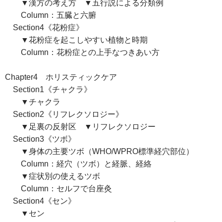
▼漢方の考え方 ▼五行説による分類例
Column：五臓と六腑
Section4《花粉症》
▼花粉症を起こしやすい植物と時期
Column：花粉症との上手なつきあい方
Chapter4 ホリスティックケア
Section1《チャクラ》
▼チャクラ
Section2《リフレクソロジー》
▼足裏の反射区 ▼リフレクソロジー
Section3《ツボ》
▼身体の主要ツボ（WHO/WPRO標準経穴部位）
Column：経穴（ツボ）と経脈、経絡
▼症状別の使えるツボ
Column：セルフで台座灸
Section4《セン》
▼セン