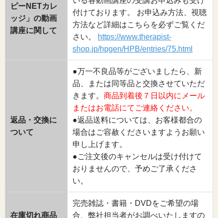
いる各動画講座の受講お申込みも受け
ピーNETカレ
付けております。 お申込み方法、視聴
ッジ」の動画
方法など詳細はこちらを必ずご覧くだ
講座に関して
さい。
https://www.therapist-
shop.jp/hpgen/HPB/entries/75.html
●万一不良品等がございましたら、新
品、または同等品と交換させていただ
きます。
商品到着後７日以内にメール
またはお電話にてご連絡ください。
返品・交換に
●返品送料については、お客様都合の
ついて
場合はご容赦くださいますようお願い
申し上げます。
●ご注文後のキャンセルは受け付けて
おりませんので、予めご了承くださ
い。
完売雑誌・書籍・DVDをご希望の場
在庫切れ商品
合、弊社担当者がお調べいたしますの