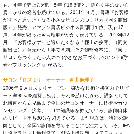
も、４年で売上7.5倍、８年で18.6倍と、揺らぐ事のない右
肩上がりの経営を続けている。2011年４月、書籍『お客様
がずっと通いたくなる小さなサロンのつくり方（同文館出
版）』発売。アマゾン書店ビジネス書部門１位、現在17
刷、４年が経った今も増刷がかかり続けている。2013年12
月、『お客様がずっと通いたくなる「極上の接客」（同文
館出版）』発売から１年で８刷。その他監修本に、『癒し
サロンをつくりたい人の本 (小さなお店づくりのヒント)(学
研パブリッシング)』がある。
サロン「ロズまり」オーナー 向井麻理子
2006年８月ロズまりオープン。確かな技術と接客力でリピ
ート率98％を維持し続け、それを続けながら、講師として
北海道から鹿児島まで全国のサロンオーナーに技術やカウ
ンセリング、接客、アロマ知識等を教えている。講師自体
のリピート率も80％を超えている。また現在は、講師の講
師として、全国の講師を育てることにも注力している。IFA
国際セラピスト過程修了。AEA上級認定エステティシャ