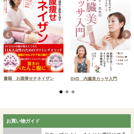
書籍 お腹痩せチネイザン
DVD 内臓美カッサ入門
お買い物ガイド