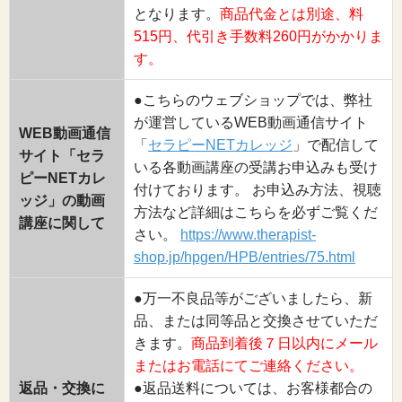
となります。
商品代金とは別途、料
515円、代引き手数料260円がかかりま
す。
●こちらのウェブショップでは、弊社
が運営しているWEB動画通信サイト
WEB動画通信
「
セラピーNETカレッジ
」で配信して
サイト「セラ
いる各動画講座の受講お申込みも受け
ピーNETカレ
付けております。 お申込み方法、視聴
ッジ」の動画
方法など詳細はこちらを必ずご覧くだ
講座に関して
さい。
https://www.therapist-
shop.jp/hpgen/HPB/entries/75.html
●万一不良品等がございましたら、新
品、または同等品と交換させていただ
きます。
商品到着後７日以内にメール
またはお電話にてご連絡ください。
返品・交換に
●返品送料については、お客様都合の