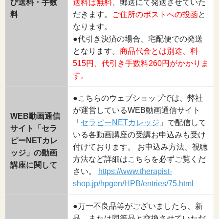
び送料・手数
送料は無料
、郵送にて発送させていた
料
だきます。
ご住所のポストへの投函
と
なります。
●代引き決済の場合、宅配便での発送
となります。
商品代金とは別途、料
515円、代引き手数料260円がかかりま
す。
●こちらのウェブショップでは、弊社
が運営しているWEB動画通信サイト
WEB動画通信
「
セラピーNETカレッジ
」で配信して
サイト「セラ
いる各動画講座の受講お申込みも受け
ピーNETカレ
付けております。 お申込み方法、視聴
ッジ」の動画
方法など詳細はこちらを必ずご覧くだ
講座に関して
さい。
https://www.therapist-
shop.jp/hpgen/HPB/entries/75.html
●万一不良品等がございましたら、新
品、または同等品と交換させていただ