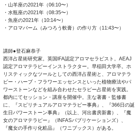
・山羊座の2021年（06:10〜）
・水瓶座の2021年（08:35〜）
・魚座の2021年（10:14〜）
・アロマバーム（みつろう軟膏）の作り方（11:43〜）
講師●登石麻恭子
西洋占星術研究家。英国IFA認定アロマセラピスト。AEAJ
認定アロマテラピーインストラクター。早稲田大学卒。ホ
リスティックなツールとしての西洋占星術と、アロマテラ
ピー・ハーブ・フラワーエッセンスといった植物療法やパ
ワーストーンなどを組み合わせたセラピー占星術を実践。
都内にてセッション・講座を開催中。主な著書・監修書
に、『スピリチュアルアロマテラピー事典』、『366日の誕
生日パワーストーン事典』（以上、河出書房新書）、『魔
女のアロマテラピー』（INFASパブリケーションズ）、
『魔女の手作り化粧品』（ワニブックス）がある。