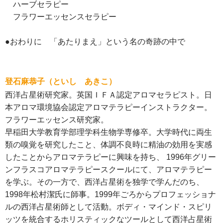
ハーブセラピー
フラワーエッセンスセラピー
●おわりに 「あたりまえ」という名の奇跡の中で
登石麻恭子（といし あきこ）
西洋占星術研究家。英国ＩＦＡ認定アロマセラピスト。日
本アロマ環境協会認定アロマテラピーインストラクター。
フラワーエッセンス研究家。
早稲田大学教育学部理学科生物学専修卒。大学時代に両生
類の嗅覚を研究したこと、体調不良時に精油の効用を実感
したことからアロマテラピーに興味を持ち、 1996年グリー
ンフラスコアロマテラピースクールにて、アロマテラピー
を学ぶ。その一方で、西洋占星術を独学で学んだのち、
1998年松村潔氏に師事。1999年ごろからプロフェッショナ
ルの西洋占星術師として活動。ボディ・マインド・スピリ
ッツを統合するホリスティックなツールとして西洋占星術