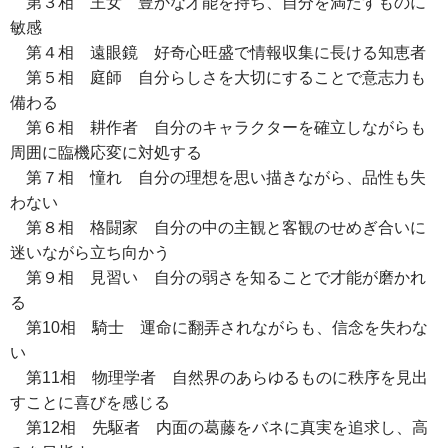
第３相 王女 豊かな才能を持ち、自分を満たすものに
敏感
第４相 遠眼鏡 好奇心旺盛で情報収集に長ける知恵者
第５相 庭師 自分らしさを大切にすることで意志力も
備わる
第６相 耕作者 自分のキャラクターを確立しながらも
周囲に臨機応変に対処する
第７相 憧れ 自分の理想を思い描きながら、品性も失
わない
第８相 格闘家 自分の中の主観と客観のせめぎ合いに
迷いながら立ち向かう
第９相 見習い 自分の弱さを知ることで才能が磨かれ
る
第10相 騎士 運命に翻弄されながらも、信念を失わな
い
第11相 物理学者 自然界のあらゆるものに秩序を見出
すことに喜びを感じる
第12相 先駆者 内面の葛藤をバネに真実を追求し、高