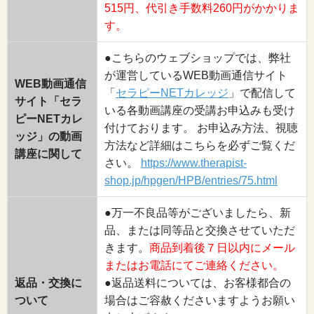
515円、代引き手数料260円がかかりま
す。
●こちらのウェブショップでは、弊社
が運営しているWEB動画通信サイト
WEB動画通信
「
セラピーNETカレッジ
」で配信して
サイト「セラ
いる各動画講座の受講お申込みも受け
ピーNETカレ
付けております。 お申込み方法、視聴
ッジ」の動画
方法など詳細はこちらを必ずご覧くだ
講座に関して
さい。
https://www.therapist-
shop.jp/hpgen/HPB/entries/75.html
●万一不良品等がございましたら、新
品、または同等品と交換させていただ
きます。
商品到着後７日以内にメール
またはお電話にてご連絡ください。
返品・交換に
●返品送料については、お客様都合の
ついて
場合はご容赦くださいますようお願い