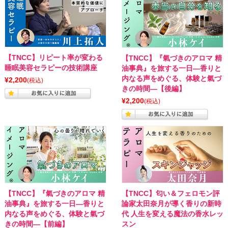
【TNCC】リピート率が変わる
【TNCC】『氣づきのアロマ 精
睡眠美容セラピーの技術講座
油事典』を旅する一日―香りと
内なる声をめぐる、体験と氣づ
¥2,200
(税込)
きの時間―【後編】
¥2,200
(税込)
【TNCC】『氣づきのアロマ 精
【TNCC】匂い＆フェロモン評
油事典』を旅する一日―香りと
論家太田奈月が導く香りの新時
内なる声をめぐる、体験と氣づ
代 人生を変える魔法の香水レッ
きの時間―【前編】
スン