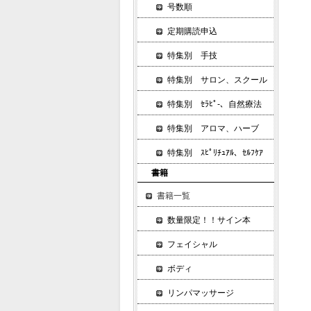
号数順
定期購読申込
特集別 手技
特集別 サロン、スクール
特集別 ｾﾗﾋﾟ-、自然療法
特集別 アロマ、ハーブ
特集別 ｽﾋﾟﾘﾁｭｱﾙ、ｾﾙﾌｹｱ
書籍
書籍一覧
数量限定！！サイン本
フェイシャル
ボディ
リンパマッサージ