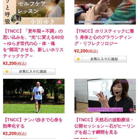
【TNCC】「更年期＝不調」の
【TNCC】ホリスティックに整
思い込みを、“光”に変える60分
う 身体と心のグラウンディン
～ゆらぎ世代の心・体・魂
グ・リフレクソロジー
を“開花”させる、新しいホリス
¥2,200
(税込)
ティックケア～
¥2,200
(税込)
【TNCC】ナンバ歩きで心身を
【TNCC】天然石の波動療法・
効率化する
公開セッション～石がヒーリン
グを起こす瞬間を見る
¥2,200
(税込)