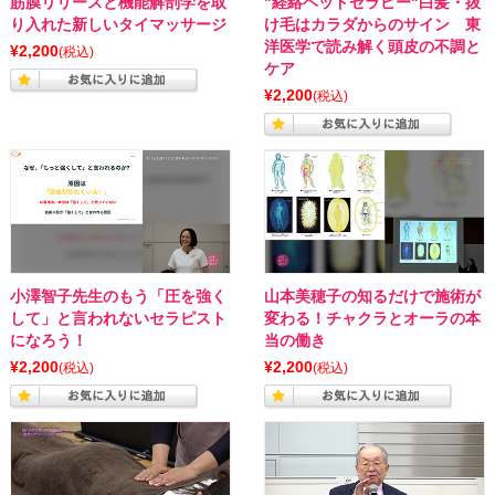
筋膜リリースと機能解剖学を取
"経絡ヘッドセラピー"白髪・抜
り入れた新しいタイマッサージ
け毛はカラダからのサイン 東
洋医学で読み解く頭皮の不調と
¥2,200
(税込)
ケア
¥2,200
(税込)
小澤智子先生のもう「圧を強く
山本美穂子の知るだけで施術が
して」と言われないセラピスト
変わる！チャクラとオーラの本
になろう！
当の働き
¥2,200
¥2,200
(税込)
(税込)