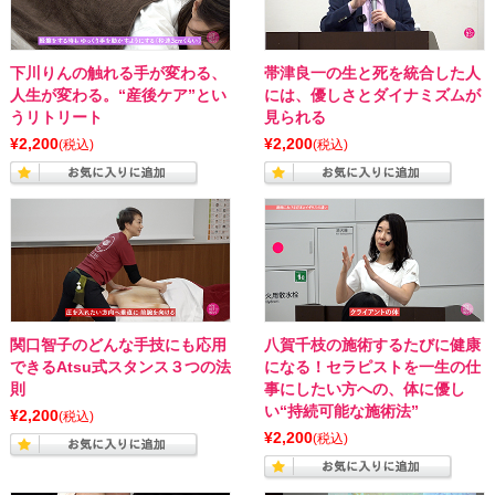
下川りんの触れる手が変わる、
帯津良一の生と死を統合した人
人生が変わる。“産後ケア”とい
には、優しさとダイナミズムが
うリトリート
見られる
¥2,200
¥2,200
(税込)
(税込)
関口智子のどんな手技にも応用
八賀千枝の施術するたびに健康
できるAtsu式スタンス３つの法
になる！セラピストを一生の仕
則
事にしたい方への、体に優し
い“持続可能な施術法”
¥2,200
(税込)
¥2,200
(税込)