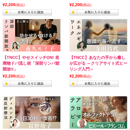
¥2,200
¥2,200
(税込)
(税込)
【TNCC】やせスイッチON! 老
【TNCC】あなたの手から癒し
廃物ドバ流し術「深部リンパ節
が広がる ～クリアサイト式ヒー
開放®」
リング入門～
¥2,200
¥2,200
(税込)
(税込)