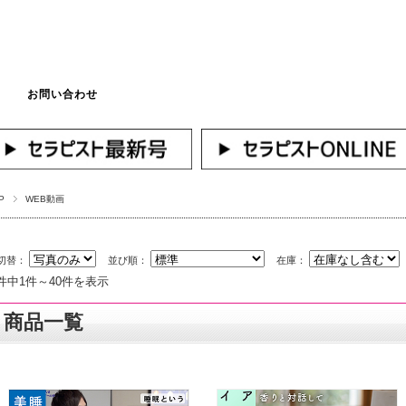
お問い合わせ
マイページへログ
P
WEB動画
切替：
並び順：
在庫：
6件中1件～40件を表示
商品一覧