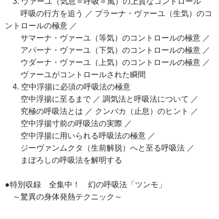
3. ヴァーユ（気息＝呼吸＝風）の上質なコントロール
呼吸の行方を追う ／ プラーナ・ヴァーユ（生気）のコ
ントロールの極意 ／
サマーナ・ヴァーユ（等気）のコントロールの極意 ／
アパーナ・ヴァーユ（下気）のコントロールの極意 ／
ウダーナ・ヴァーユ（上気）のコントロールの極意 ／
ヴァーユがコントロールされた瞬間
4. 空中浮揚に必須の呼吸法の極意
空中浮揚に至るまで ／ 調気法と呼吸法について ／
究極の呼吸法とは ／ クンバカ（止息）のヒント ／
空中浮揚寸前の呼吸法の実際 ／
空中浮揚に用いられる呼吸法の極意 ／
ジーヴァンムクタ（生前解脱）へと至る呼吸法 ／
まぼろしの呼吸法を解明する
●特別収録 全集中！ 幻の呼吸法「ツンモ」
～驚異の身体発熱テクニック～