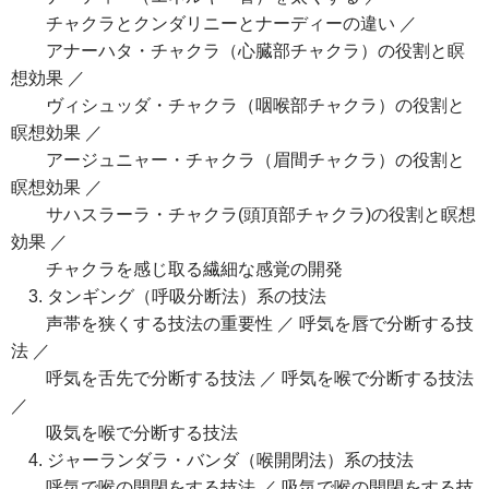
チャクラとクンダリニーとナーディーの違い ／
アナーハタ・チャクラ（心臓部チャクラ）の役割と瞑
想効果 ／
ヴィシュッダ・チャクラ（咽喉部チャクラ）の役割と
瞑想効果 ／
アージュニャー・チャクラ（眉間チャクラ）の役割と
瞑想効果 ／
サハスラーラ・チャクラ(頭頂部チャクラ)の役割と瞑想
効果 ／
チャクラを感じ取る繊細な感覚の開発
3. タンギング（呼吸分断法）系の技法
声帯を狭くする技法の重要性 ／ 呼気を唇で分断する技
法 ／
呼気を舌先で分断する技法 ／ 呼気を喉で分断する技法
／
吸気を喉で分断する技法
4. ジャーランダラ・バンダ（喉開閉法）系の技法
呼気で喉の開閉をする技法 ／ 吸気で喉の開閉をする技