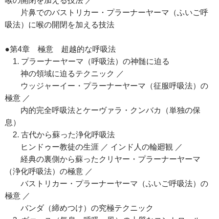
喉の開閉を加える技法 ／
片鼻でのバストリカー・プラーナーヤーマ（ふいご呼
吸法）に喉の開閉を加える技法
●第4章 極意 超越的な呼吸法
1. プラーナーヤーマ（呼吸法）の神髄に迫る
神の領域に迫るテクニック ／
ウッジャーイー・プラーナーヤーマ（征服呼吸法）の
極意 ／
内的完全呼吸法とケーヴァラ・クンバカ（単独の保
息）
2. 古代から蘇った浄化呼吸法
ヒンドゥー教徒の生涯 ／ インド人の輪廻観 ／
経典の裏側から蘇ったクリヤー・プラーナーヤーマ
（浄化呼吸法）の極意 ／
バストリカー・プラーナーヤーマ（ふいご呼吸法）の
極意 ／
バンダ（締めつけ）の究極テクニック