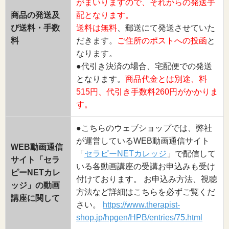
がまいりますので、それからの発送手
商品の発送及
配となります。
び送料・手数
送料は無料
、郵送にて発送させていた
料
だきます。
ご住所のポストへの投函
と
なります。
●代引き決済の場合、宅配便での発送
となります。
商品代金とは別途、料
515円、代引き手数料260円がかかりま
す。
●こちらのウェブショップでは、弊社
が運営しているWEB動画通信サイト
WEB動画通信
「
セラピーNETカレッジ
」で配信して
サイト「セラ
いる各動画講座の受講お申込みも受け
ピーNETカレ
付けております。 お申込み方法、視聴
ッジ」の動画
方法など詳細はこちらを必ずご覧くだ
講座に関して
さい。
https://www.therapist-
shop.jp/hpgen/HPB/entries/75.html