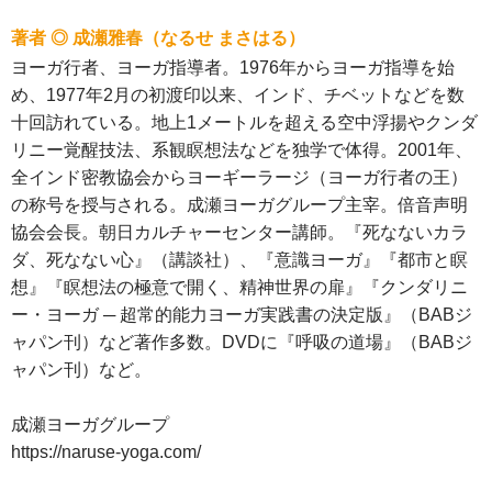
著者 ◎ 成瀬雅春（なるせ まさはる）
ヨーガ行者、ヨーガ指導者。1976年からヨーガ指導を始
め、1977年2月の初渡印以来、インド、チベットなどを数
十回訪れている。地上1メートルを超える空中浮揚やクンダ
リニー覚醒技法、系観瞑想法などを独学で体得。2001年、
全インド密教協会からヨーギーラージ（ヨーガ行者の王）
の称号を授与される。成瀬ヨーガグループ主宰。倍音声明
協会会長。朝日カルチャーセンター講師。『死なないカラ
ダ、死なない心』（講談社）、『意識ヨーガ』『都市と瞑
想』『瞑想法の極意で開く、精神世界の扉』『クンダリニ
ー・ヨーガ ─ 超常的能力ヨーガ実践書の決定版』（BABジ
ャパン刊）など著作多数。DVDに『呼吸の道場』（BABジ
ャパン刊）など。
成瀬ヨーガグループ
https://naruse-yoga.com/