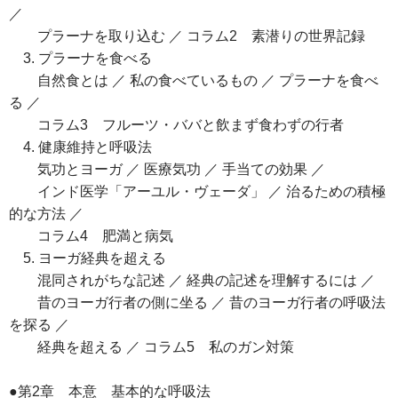
／
プラーナを取り込む ／ コラム2 素潜りの世界記録
3. プラーナを食べる
自然食とは ／ 私の食べているもの ／ プラーナを食べ
る ／
コラム3 フルーツ・ババと飲まず食わずの行者
4. 健康維持と呼吸法
気功とヨーガ ／ 医療気功 ／ 手当ての効果 ／
インド医学「アーユル・ヴェーダ」 ／ 治るための積極
的な方法 ／
コラム4 肥満と病気
5. ヨーガ経典を超える
混同されがちな記述 ／ 経典の記述を理解するには ／
昔のヨーガ行者の側に坐る ／ 昔のヨーガ行者の呼吸法
を探る ／
経典を超える ／ コラム5 私のガン対策
●第2章 本意 基本的な呼吸法