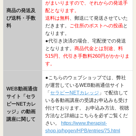
がまいりますので、それからの発送手
商品の発送及
配となります。
び送料・手数
送料は無料
、郵送にて発送させていた
料
だきます。
ご住所のポストへの投函
と
なります。
●代引き決済の場合、宅配便での発送
となります。
商品代金とは別途、料
515円、代引き手数料260円がかかりま
す。
●こちらのウェブショップでは、弊社
が運営しているWEB動画通信サイト
WEB動画通信
「
セラピーNETカレッジ
」で配信して
サイト「セラ
いる各動画講座の受講お申込みも受け
ピーNETカレ
付けております。 お申込み方法、視聴
ッジ」の動画
方法など詳細はこちらを必ずご覧くだ
講座に関して
さい。
https://www.therapist-
shop.jp/hpgen/HPB/entries/75.html