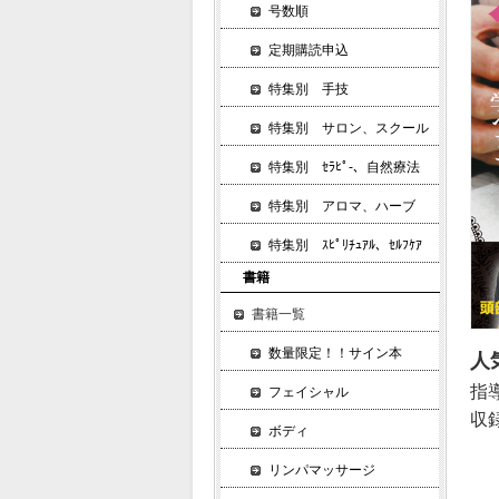
号数順
定期購読申込
特集別 手技
特集別 サロン、スクール
特集別 ｾﾗﾋﾟ-、自然療法
特集別 アロマ、ハーブ
特集別 ｽﾋﾟﾘﾁｭｱﾙ、ｾﾙﾌｹｱ
書籍
書籍一覧
数量限定！！サイン本
人
指
フェイシャル
収
ボディ
リンパマッサージ