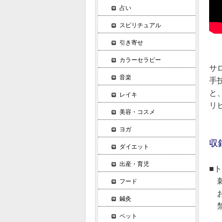
占い
スピリチュアル
引き寄せ
カラーセラピー
サ
音楽
手
と
レイキ
リ
美容・コスメ
ヨガ
収
ダイエット
出産・育児
■
刺
フード
お
鍼灸
禁
ペット