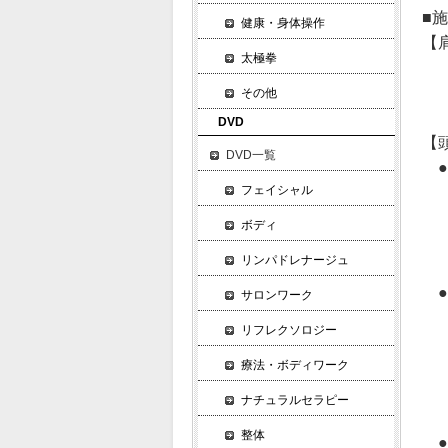
■
健康・身体操作
【
太極拳
1
2
その他
3
DVD
【
DVD一覧
●
フェイシャル
1
2
ボディ
3
リンパドレナージュ
4
●
サロンワーク
1
リフレクソロジー
2
療法・ボディワーク
3
4
ナチュラルセラピー
5
整体
●