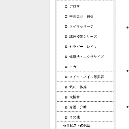
1
アロマ
2
中医美容・鍼灸
3
タイマッサージ
●
1
課外授業シリーズ
2
セラピー・レイキ
3
4
健康法・エクササイズ
5
ヨガ
●
メイク・ネイル等美容
1
2
気功・体操
3
太極拳
4
●
介護・介助
1
その他
2
セラピストのお店
3