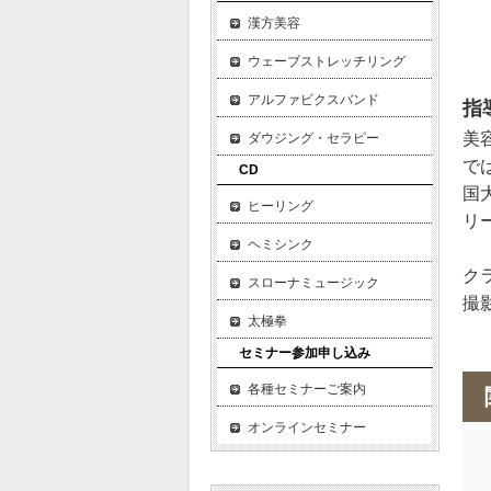
4
漢方美容
ウェーブストレッチリング
アルファビクスバンド
指
美
ダウジング・セラピー
で
CD
国
ヒーリング
リ
ヘミシンク
ク
スローナミュージック
撮
太極拳
セミナー参加申し込み
各種セミナーご案内
オンラインセミナー