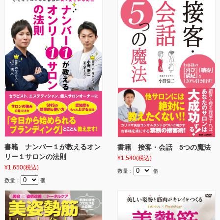
書籍 ナンバー１が教えるオン
書籍 接客・会話 5つの魔法
リー１サロンの法則
¥1,540
(税込)
¥1,650
(税込)
数量：
個
数量：
個