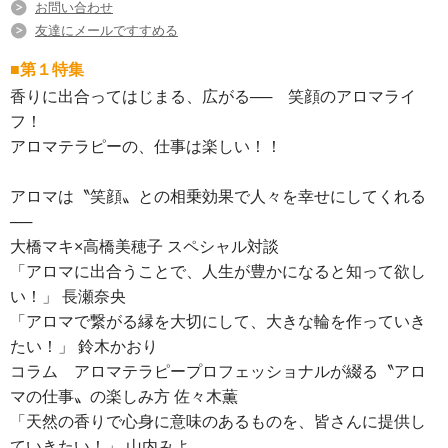
お問い合わせ
友達にメールですすめる
■第１特集
香りに出合ってはじまる、広がる── 笑顔のアロマライ
フ！
アロマテラピーの、仕事は楽しい！！
アロマは〝笑顔〟との相乗効果で人々を幸せにしてくれる
──
大橋マキ×高橋美穂子 スペシャル対談
「アロマに出合うことで、人生が豊かになると知って欲し
い！」 長瀬奈央
「アロマで繋がる縁を大切にして、大きな輪を作っていき
たい！」 鈴木かおり
コラム アロマテラピープロフェッショナルが綴る〝アロ
マの仕事〟の楽しみ方 佐々木薫
「天然の香りで心身に意味のあるものを、皆さんに提供し
ていきたい！」 山内みよ