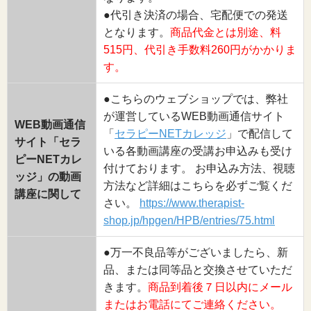
●代引き決済の場合、宅配便での発送
となります。
商品代金とは別途、料
515円、代引き手数料260円がかかりま
す。
●こちらのウェブショップでは、弊社
が運営しているWEB動画通信サイト
WEB動画通信
「
セラピーNETカレッジ
」で配信して
サイト「セラ
いる各動画講座の受講お申込みも受け
ピーNETカレ
付けております。 お申込み方法、視聴
ッジ」の動画
方法など詳細はこちらを必ずご覧くだ
講座に関して
さい。
https://www.therapist-
shop.jp/hpgen/HPB/entries/75.html
●万一不良品等がございましたら、新
品、または同等品と交換させていただ
きます。
商品到着後７日以内にメール
またはお電話にてご連絡ください。