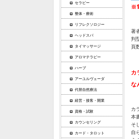
セラピー
※
整体・療術
リフレクソロジー
著
ヘッドスパ
判
頁数
タイマッサージ
アロマテラピー
ハーブ
カ
アーユルヴェーダ
な
代替自然療法
経営・接客・開業
カ
資格・試験
本
カウンセリング
そ
自
カード・タロット