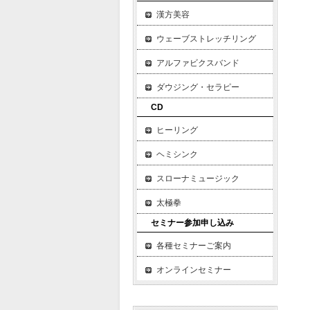
イ
漢方美容
ウェーブストレッチリング
２
正
アルファビクスバンド
付
ダウジング・セラピー
四
CD
仙
さ
ヒーリング
ヘミシンク
３
スローナミュージック
正
頸
太極拳
頸
セミナー参加申し込み
え
各種セミナーご案内
頸
オンラインセミナー
４
膝