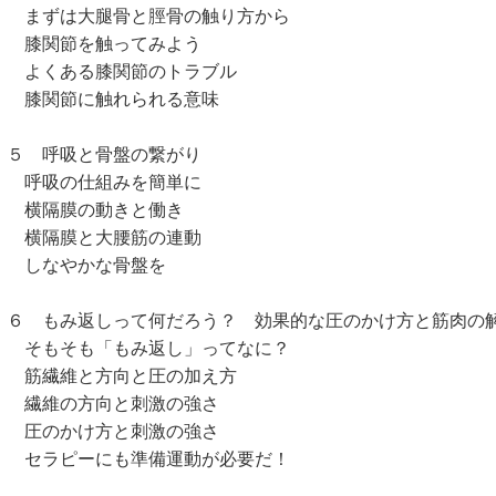
ずは大腿骨と脛骨の触り方から
関節を触ってみよう
くある膝関節のトラブル
関節に触れられる意味
 呼吸と骨盤の繋がり
吸の仕組みを簡単に
隔膜の動きと働き
隔膜と大腰筋の連動
なやかな骨盤を
 もみ返しって何だろう？ 効果的な圧のかけ方と筋肉の
もそも「もみ返し」ってなに？
繊維と方向と圧の加え方
維の方向と刺激の強さ
のかけ方と刺激の強さ
ラピーにも準備運動が必要だ！