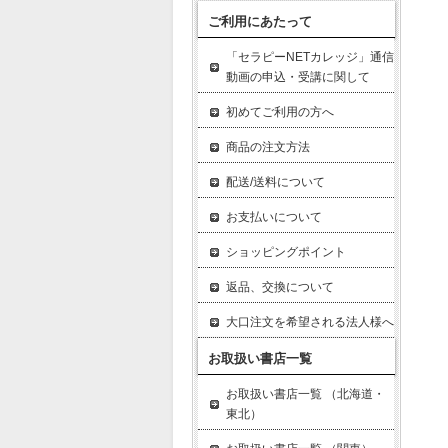
ま
ご利用にあたって
膝
「セラピーNETカレッジ」通信
よ
動画の申込・受講に関して
膝
初めてご利用の方へ
５
商品の注文方法
呼
配送/送料について
横
横
お支払いについて
し
ショッピングポイント
返品、交換について
６
そ
大口注文を希望される法人様へ
筋
お取扱い書店一覧
繊
圧
お取扱い書店一覧 （北海道・
セ
東北）