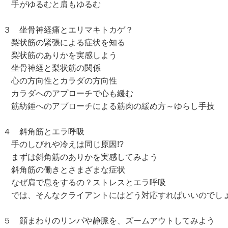
がゆるむと肩もゆるむ
 坐骨神経痛とエリマキトカゲ？
状筋の緊張による症状を知る
状筋のありかを実感しよう
骨神経と梨状筋の関係
の方向性とカラダの方向性
ラダへのアプローチで心も緩む
紡錘へのアプローチによる筋肉の緩め方～ゆらし手技
 斜角筋とエラ呼吸
のしびれや冷えは同じ原因!?
ずは斜角筋のありかを実感してみよう
角筋の働きとさまざまな症状
ぜ肩で息をするの？ストレスとエラ呼吸
は、そんなクライアントにはどう対応すればいいのでし
 顔まわりのリンパや静脈を、ズームアウトしてみよう