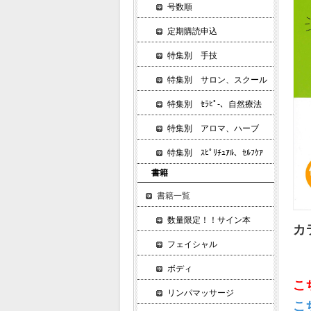
号数順
定期購読申込
特集別 手技
特集別 サロン、スクール
特集別 ｾﾗﾋﾟ-、自然療法
特集別 アロマ、ハーブ
特集別 ｽﾋﾟﾘﾁｭｱﾙ、ｾﾙﾌｹｱ
書籍
書籍一覧
数量限定！！サイン本
カ
フェイシャル
ボディ
こ
リンパマッサージ
こ