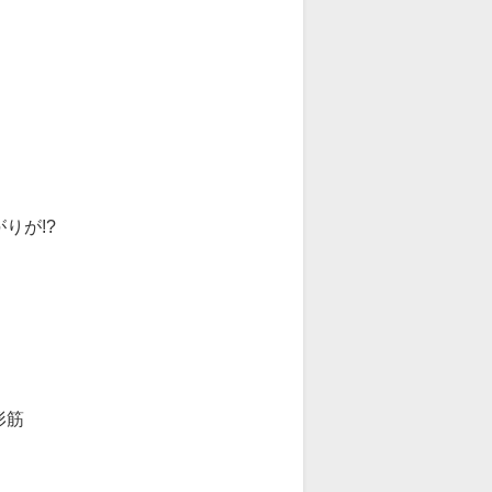
りが!?
形筋