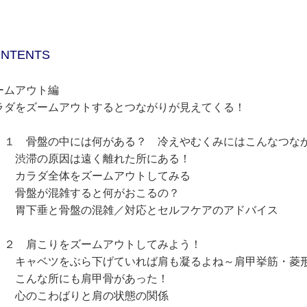
！
NTENTS
ームアウト編
ラダをズームアウトするとつながりが見えてくる！
 骨盤の中には何がある？ 冷えやむくみにはこんなつなが
滞の原因は遠く離れた所にある！
ラダ全体をズームアウトしてみる
盤が混雑すると何がおこるの？
下垂と骨盤の混雑／対応とセルフケアのアドバイス
 肩こりをズームアウトしてみよう！
ャベツをぶら下げていれば肩も凝るよね～肩甲挙筋・菱
んな所にも肩甲骨があった！
のこわばりと肩の状態の関係