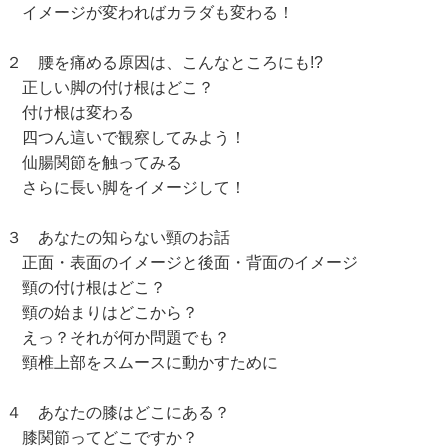
メージが変わればカラダも変わる！
 腰を痛める原因は、こんなところにも!?
しい脚の付け根はどこ？
け根は変わる
つん這いで観察してみよう！
腸関節を触ってみる
らに長い脚をイメージして！
 あなたの知らない頸のお話
面・表面のイメージと後面・背面のイメージ
の付け根はどこ？
の始まりはどこから？
っ？それが何か問題でも？
椎上部をスムースに動かすために
 あなたの膝はどこにある？
関節ってどこですか？