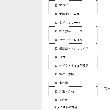
小
アロマ
小
中医美容・鍼灸
な
具
タイマッサージ
課外授業シリーズ
６
そ
セラピー・レイキ
自
健康法・エクササイズ
自
ヨガ
自
シ
メイク・ネイル等美容
具
気功・体操
も
太極拳
ズ
介護・介助
その他
１
あ
セラピストのお店