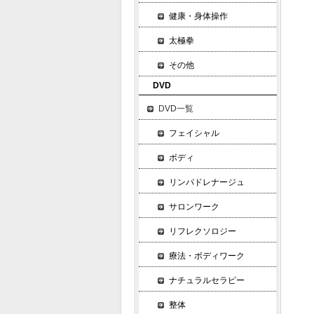
手
健康・身体操作
３
太極拳
梨
その他
梨
DVD
坐
DVD一覧
心
カ
フェイシャル
筋
ボディ
４
リンパドレナージュ
手
サロンワーク
ま
リフレクソロジー
斜
な
療法・ボディワーク
で
ナチュラルセラピー
５
整体