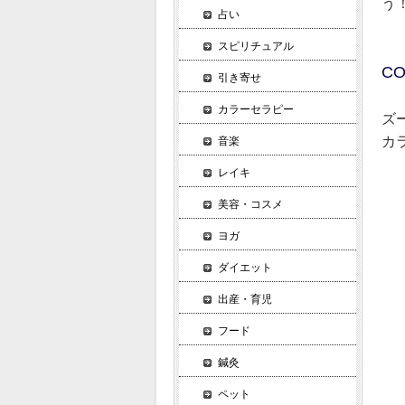
う
占い
スピリチュアル
CO
引き寄せ
カラーセラピー
ズ
カ
音楽
レイキ
１
美容・コスメ
渋
カ
ヨガ
骨
ダイエット
胃
出産・育児
２
フード
キ
鍼灸
こ
心
ペット