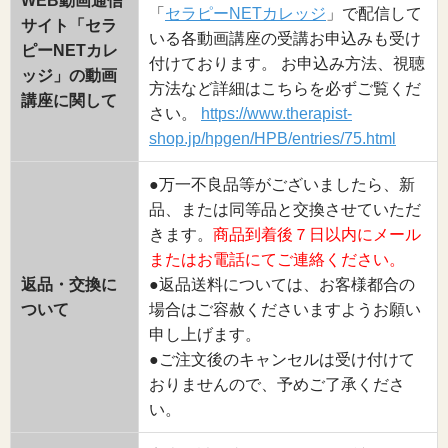
WEB動画通信
「
セラピーNETカレッジ
」で配信して
サイト「セラ
いる各動画講座の受講お申込みも受け
ピーNETカレ
付けております。 お申込み方法、視聴
ッジ」の動画
方法など詳細はこちらを必ずご覧くだ
講座に関して
さい。
https://www.therapist-
shop.jp/hpgen/HPB/entries/75.html
●万一不良品等がございましたら、新
品、または同等品と交換させていただ
きます。
商品到着後７日以内にメール
またはお電話にてご連絡ください。
返品・交換に
●返品送料については、お客様都合の
ついて
場合はご容赦くださいますようお願い
申し上げます。
●ご注文後のキャンセルは受け付けて
おりませんので、予めご了承くださ
い。