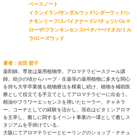
ベースノート
イランイラン/サンダルウッド/シダーウッド/シ
ナモンリーフ/スパイクナード/パチュリ/パルマ
ローザ/フランキンセンス/ベチバー/マヌカ/ミル
ラ/ローズウッド
著者：吉田 節子
薬剤師。専攻は薬用植物学。アロマテラピースクール講
師。幼少の頃からハーブ・生薬等の薬用植物に多大な関心
を持ち大学卒業後も植物療法を模索し続け、植物を補助医
療として役立てる手立てとしてアロマテラピーに出会う。
精油やフラワーエッセンスを用いたヒーラー、チャネラ
ー、コーチとしての経験を活かし、現在はビタミンアロマ
を主宰し、癒しに関するイベント事業の一環として癒しス
タジアムを手掛けている。
大阪にてアロマテラピーとヒーリングのショップ・ナチュ