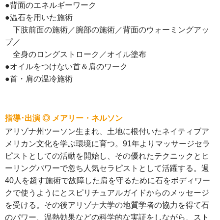
●背面のエネルギーワーク
●温石を用いた施術
下肢前面の施術／腕部の施術／背面のウォーミングアッ
プ／
全身のロングストローク／オイル塗布
●オイルをつけない首＆肩のワーク
●首・肩の温冷施術
指導･出演 ◎ メアリー・ネルソン
アリゾナ州ツーソン生まれ、土地に根付いたネイティブア
メリカン文化を学ぶ環境に育つ。91年よりマッサージセラ
ピストとしての活動を開始し、その優れたテクニックとヒ
ーリングパワーで忽ち人気セラピストとして活躍する。週
40人を超す施術で故障した肩を守るために石をボディワー
クで使うようにとスピリチュアルガイドからのメッセージ
を受ける。その後アリゾナ大学の地質学者の協力を得て石
のパワー、温熱効果などの科学的な実証をしながら、スト