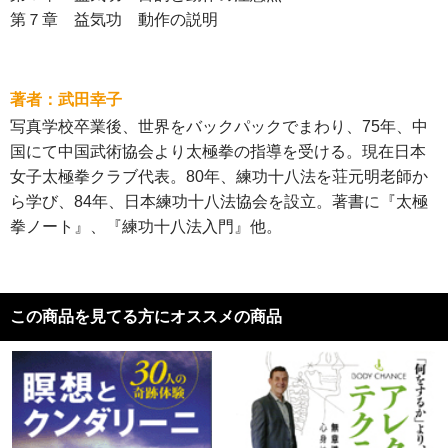
第７章 益気功 動作の説明
著者：武田幸子
写真学校卒業後、世界をバックパックでまわり、75年、中
国にて中国武術協会より太極拳の指導を受ける。現在日本
女子太極拳クラブ代表。80年、練功十八法を荘元明老師か
ら学び、84年、日本練功十八法協会を設立。著書に『太極
拳ノート』、『練功十八法入門』他。
この商品を見てる方にオススメの商品