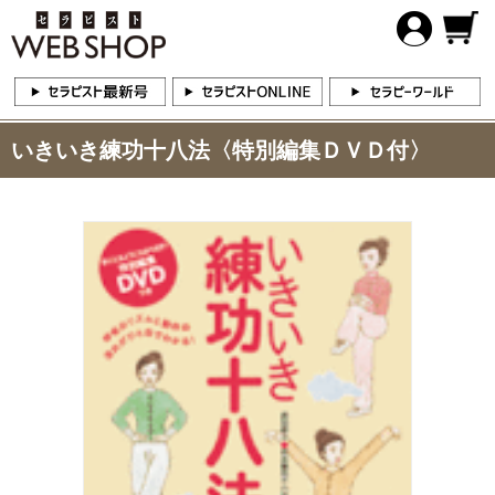
いきいき練功十八法〈特別編集ＤＶＤ付〉