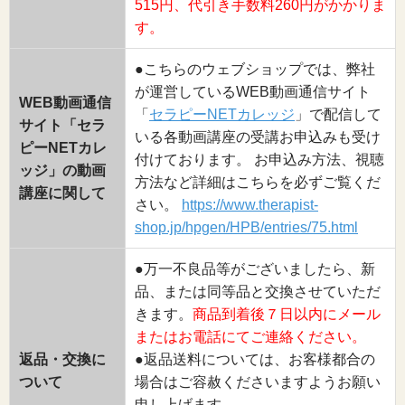
515円、代引き手数料260円がかかりま
す。
●こちらのウェブショップでは、弊社
が運営しているWEB動画通信サイト
WEB動画通信
「
セラピーNETカレッジ
」で配信して
サイト「セラ
いる各動画講座の受講お申込みも受け
ピーNETカレ
付けております。 お申込み方法、視聴
ッジ」の動画
方法など詳細はこちらを必ずご覧くだ
講座に関して
さい。
https://www.therapist-
shop.jp/hpgen/HPB/entries/75.html
●万一不良品等がございましたら、新
品、または同等品と交換させていただ
きます。
商品到着後７日以内にメール
またはお電話にてご連絡ください。
返品・交換に
●返品送料については、お客様都合の
ついて
場合はご容赦くださいますようお願い
申し上げます。