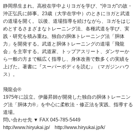
静岡県生まれ。高校在学中よりヨガを学び、“沖ヨガ”の故・
沖正弘氏に師事。23歳（大学在学中）のときにヨガと武道
の道場を開く。 以後、道場指導を続けながら、ヨガをはじ
めとするさまざまなトレーニング法、各種武道を学び、実
践・研究を積み重ね、独自の胴体トレーニング法「胴体
力」を開発する。武道と胴体トレーニングの道場「飛龍
会」を主宰する。武道家、トップアスリート、ダンサーか
ら一般の方まで幅広く指導し、身体改善で数多くの実績を
上げた。著書に『スーパーボディを読む』（マガジンハウ
ス）。
飛龍会®
1975年に設立。伊藤昇師が開発した独自の胴体トレーニン
グ法「胴体力®」を中心に柔軟法・修正法を実践、指導する
道場。
問い合わせ先 ▼ FAX 045-785-5449
http://www.hiryukai.jp/ http://www.hiryukai.jp/k/