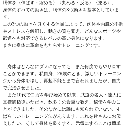
胴体を〈伸ばす・縮める〉〈丸める・反る〉〈捻る〉。
身体のすべての動きは、胴体の3つ動きを基本としていま
す。
この3つの動きを良くする体操によって、肉体や内臓の不調
やストレスを解消し、動きの質を変え、どんなスポーツや
武道へも対応できるレベルの高い身体になります。
まさに身体に革命をもたらすトレーニングです。
身体はどんなにダメになっても、また何度でもやり直す
ことができます。私自身、28歳のとき、激しいトレーニン
グから身体を壊し、再起不能とまで言われましたが、自力
で完治させました。
また10代でヨガを学び始めて以来、武道の名人・達人に
直接御指導いただき、数多くの貴重な教え、秘伝を学ぶこ
とができました。そのなかには誰にも知られていない、す
ばらしいトレーニング法があります。これを皆さんにお伝
えしたい、そして身体を良くする、元気にすることは簡単