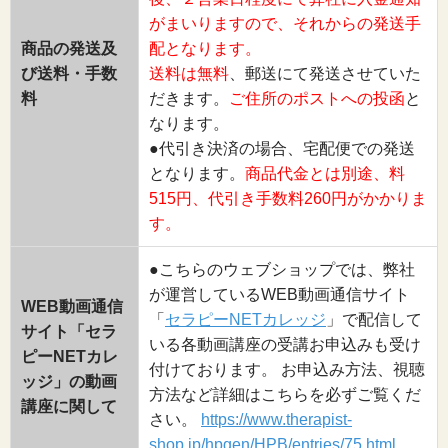
がまいりますので、それからの発送手
商品の発送及
配となります。
び送料・手数
送料は無料
、郵送にて発送させていた
料
だきます。
ご住所のポストへの投函
と
なります。
●代引き決済の場合、宅配便での発送
となります。
商品代金とは別途、料
515円、代引き手数料260円がかかりま
す。
●こちらのウェブショップでは、弊社
が運営しているWEB動画通信サイト
WEB動画通信
「
セラピーNETカレッジ
」で配信して
サイト「セラ
いる各動画講座の受講お申込みも受け
ピーNETカレ
付けております。 お申込み方法、視聴
ッジ」の動画
方法など詳細はこちらを必ずご覧くだ
講座に関して
さい。
https://www.therapist-
shop.jp/hpgen/HPB/entries/75.html