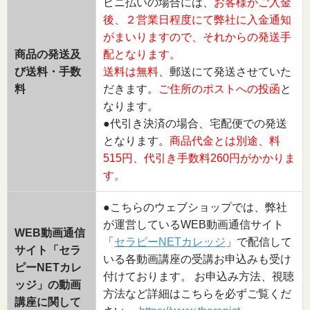
ビニ払いの場合には、
お客様がご入金
後、２営業日程度にて弊社に入金通知
がまいりますので、それからの発送手
商品の発送及
配となります。
び送料・手数
送料は無料
、郵送にて発送させていた
料
だきます。
ご住所のポストへの投函
と
なります。
●代引き決済の場合、宅配便での発送
となります。
商品代金とは別途、料
515円、代引き手数料260円がかかりま
す。
●こちらのウェブショップでは、弊社
が運営しているWEB動画通信サイト
WEB動画通信
「
セラピーNETカレッジ
」で配信して
サイト「セラ
いる各動画講座の受講お申込みも受け
ピーNETカレ
付けております。 お申込み方法、視聴
ッジ」の動画
方法など詳細はこちらを必ずご覧くだ
講座に関して