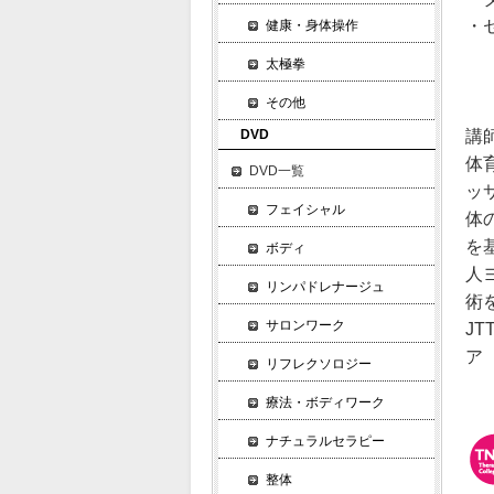
・
健康・身体操作
太極拳
その他
講
DVD
体
DVD一覧
ッ
フェイシャル
体
を
ボディ
人
リンパドレナージュ
術
サロンワーク
J
ア 
リフレクソロジー
療法・ボディワーク
ナチュラルセラピー
整体