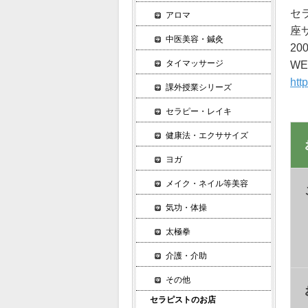
セ
アロマ
座
中医美容・鍼灸
2
タイマッサージ
W
htt
課外授業シリーズ
セラピー・レイキ
健康法・エクササイズ
ヨガ
メイク・ネイル等美容
気功・体操
太極拳
介護・介助
その他
セラピストのお店