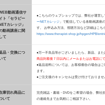
WEB動画通信サ
●こちらのウェブショップでは、弊社が運営し
イト「セラピー
ーNETカレッジ
」で配信している各動画講座
NETカレッジ」
す。 お申込み方法、視聴方法など詳細はこち
の動画講座に関
https://www.therapist-shop.jp/hpgen/HPB/entri
して
返品・交換につ
●万一不良品等がございましたら、新品、また
いて
商品到着後７日以内にメールまたはお電話に
●返品送料については、お客様都合の場合はご
ます。
●ご注文後のキャンセルは受け付けておりませ
在庫切れ商品に
完売雑誌・書籍・DVDをご希望の場合、弊社
ついて
の連絡先までお気軽にご相談下さい。