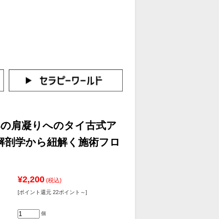
カートをみる
イン（新規会員登録はこちら！）
郎の肩凝りへのタイ古式ア
解剖学から紐解く施術フロ
¥2,200
(税込)
[ポイント還元 22ポイント～]
個