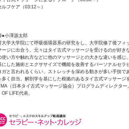
セルフケア（03:12～）
師●小澤源太郎
育大学大学院にて呼吸循環器系の研究をし、大学院修了後フィ
サージに出合う。元々はタイ古式マッサージを受けるのが好き
の使い方や触れ方などに他のマッサージとの大きな違いを感じ
基にした施術とエクササイズで機能を改善するパーソナルセラ
ヨガと言われるくらい、ストレッチを深める動きが多い手技で
を多く担当。解剖学を基にした根拠のあるタイ古式マッサージ
TTMA（日本タイ古式マッサージ協会）プログラムディレクター
OF LIFE代表。