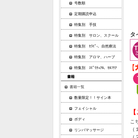
号数順
定期購読申込
特集別 手技
タ
特集別 サロン、スクール
特集別 ｾﾗﾋﾟ-、自然療法
特集別 アロマ、ハーブ
特集別 ｽﾋﾟﾘﾁｭｱﾙ、ｾﾙﾌｹｱ
書籍
書籍一覧
数量限定！！サイン本
フェイシャル
【
ボディ
こ
（
リンパマッサージ
（