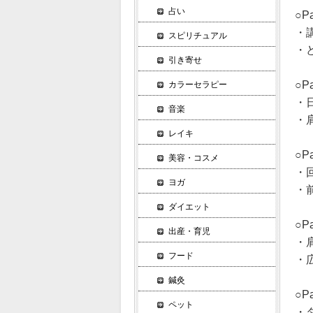
占い
○P
・講
スピリチュアル
・
引き寄せ
○
カラーセラピー
・
音楽
・
レイキ
○P
美容・コスメ
・
ヨガ
・
ダイエット
○P
出産・育児
・
フード
・
鍼灸
○
ペット
・