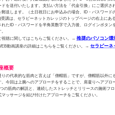
ードを送付いたします。支払い方法を「代金引換」にご選択され
を郵送します。（土日祝日にお申込みの場合、ID・パスワード
3)受講は、セラピーネットカレッジのトップページの右上にあ
されたID・パスワードを半角英数字で入力後、ログインボタン
す。
推奨のパソコン環
ご視聴に関してはこちらご覧ください。→
セラピーネ
WEB動画講座の詳細はこちらをご覧ください。→
座概要
凝りの代表的な筋肉と言えば「僧帽筋」ですが、僧帽筋以外に
す。今回は上腕へのアプローチをすることで、肩凝りへアプロ
4つの筋肉の解説と、連続したストレッチとリリースの施術フ
式マッサージを結び付けたアプローチをご覧ください。