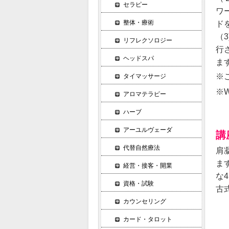
セラピー
ワ
整体・療術
ド
（
リフレクソロジー
行
ヘッドスパ
ま
※
タイマッサージ
※
アロマテラピー
ハーブ
アーユルヴェーダ
講
代替自然療法
肩
ま
経営・接客・開業
な
資格・試験
古
カウンセリング
カード・タロット