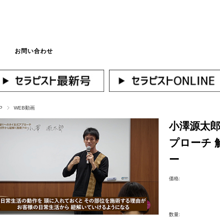
お問い合わせ
マイページへログ
P
WEB動画
小澤源太
プローチ 
ー
価格:
数量: