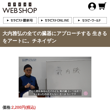
大内雅弘の全ての臓器にアプローチする 生きる
をアートに。チネイザン
価格:
2,200円
(税込)