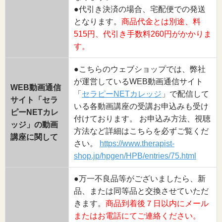
●代引き決済の場合、宅配便での発送
となります。
商品代金とは別途、料
515円、代引き手数料260円がかかりま
す。
●こちらのウェブショップでは、弊社
が運営しているWEB動画通信サイト
WEB動画通信
「
セラピーNETカレッジ
」で配信して
サイト「セラ
いる各動画講座の受講お申込みも受け
ピーNETカレ
付けております。 お申込み方法、視聴
ッジ」の動画
方法など詳細はこちらを必ずご覧くだ
講座に関して
さい。
https://www.therapist-
shop.jp/hpgen/HPB/entries/75.html
●万一不良品等がございましたら、新
品、または同等品と交換させていただ
きます。
商品到着後７日以内にメール
またはお電話にてご連絡ください。