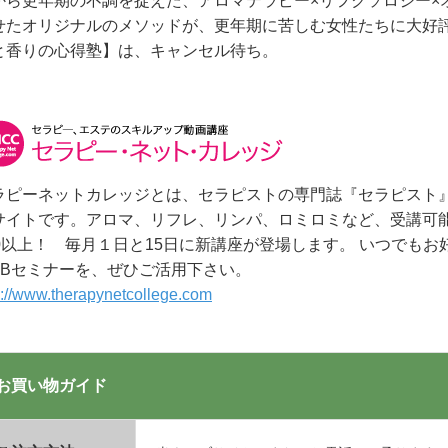
から更年期の不調を捉えた、アロマテラピー×リフクソロジー×
せたオリジナルのメソッドが、更年期に苦しむ女性たちに大好
と香りの心得塾】は、キャンセル待ち。
ラピーネットカレッジとは、セラピストの専門誌『セラピスト
サイトです。アロマ、リフレ、リンパ、ロミロミなど、受講可能
00以上！ 毎月１日と15日に新講座が登場します。 いつでも
EBセミナーを、ぜひご活用下さい。
p://www.therapynetcollege.com
お買い物ガイド