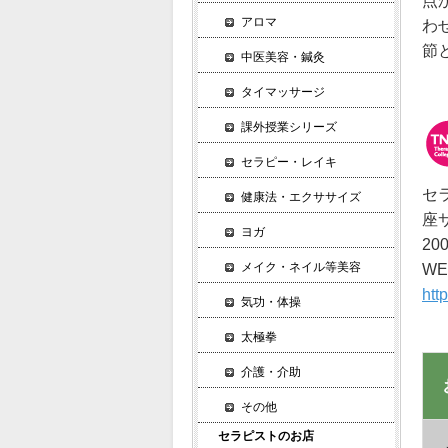
点
アロマ
わ
節
中医美容・鍼灸
タイマッサージ
課外授業シリーズ
セラピー・レイキ
セ
健康法・エクササイズ
座
ヨガ
2
メイク・ネイル等美容
W
htt
気功・体操
太極拳
介護・介助
その他
セラピストのお店