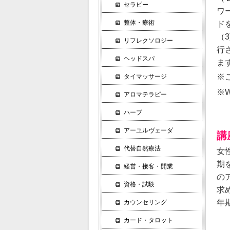
セラピー
ワ
整体・療術
ド
（
リフレクソロジー
行
ヘッドスパ
ま
※
タイマッサージ
※
アロマテラピー
ハーブ
アーユルヴェーダ
講
代替自然療法
女
期
経営・接客・開業
の
資格・試験
求
年
カウンセリング
カード・タロット