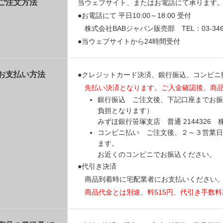
ご注文方法
当ウェブサイト、またはお電話にて承ります
●お電話にて 平日10:00～18:00 受付
株式会社BABジャパン販売部 TEL：03-3469
●当ウェブサイトから24時間受付
お支払い方法
●クレジットカード決済、銀行振込、コンビニ
先払い決済となります。ご入金確認後、商
銀行振込 ご注文後、下記口座までお振
負担となります）
みずほ銀行笹塚支店 普通 214432
コンビニ払い ご注文後、２～３営業日
ます。
お近くのコンビニでお振込ください。
●代引き決済
商品到着時に宅配業者にお支払いください
商品代金とは別途、料515円、代引き手数料