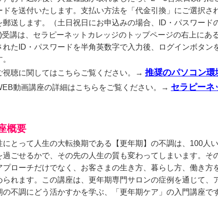
ードを送付いたします。支払い方法を「代金引換」にご選択され
を郵送します。（土日祝日にお申込みの場合、ID・パスワード
3)受講は、セラピーネットカレッジのトップページの右上にあ
されたID・パスワードを半角英数字で入力後、ログインボタン
す。
推奨のパソコン環
ご視聴に関してはこちらご覧ください。→
セラピーネ
WEB動画講座の詳細はこちらをご覧ください。→
座概要
性にとって人生の大転換期である【更年期】の不調は、100人い
を過ごせるかで、その先の人生の質も変わってしまいます。そ
アプローチだけでなく、お客さまの生き方、暮らし方、働き方
められます。この講座は、更年期専門サロンの症例を通じて、ア
期の不調にどう活かすかを学ぶ、「更年期ケア」の入門講座で