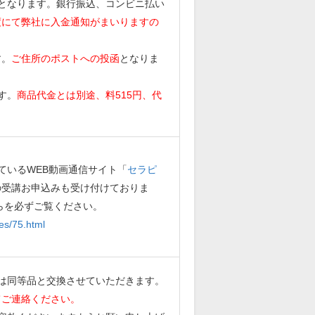
となります。銀行振込、コンビニ払い
度にて弊社に入金通知がまいりますの
す。
ご住所のポストへの投函
となりま
す。
商品代金とは別途、料515円、代
ているWEB動画通信サイト「
セラピ
の受講お申込みも受け付けておりま
らを必ずご覧ください。
es/75.html
は同等品と交換させていただきます。
てご連絡ください。