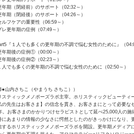
更年期（閉経前）のサポート（02:32～）
更年期（閉経後）のサポート（04:26～）
セルフケアの重要性（06:59～）
プレ更年期の症例（07:49～）
Part5『１人でも多くの更年期の不調で悩む女性のために』（04:
更年期後の症例①（00:00～）
更年期後の症例②（02:23～）
１人でも多くの更年期の不調で悩む女性のために（02:50～）
師●山内さちこ（やまうち さちこ））
リスティックメノポーズラボ主宰。ホリスティックビューティー
私の先生はお客さま】の信念を貫き、お客さまにとって必要な
5年。お客さまのかかりつけセラピストとして延べ25,000人の
時にあまりの情報の少なさに愕然としたのがきっかけになり、
信するホリスティックメノポーズラボを開設。更年期メディア