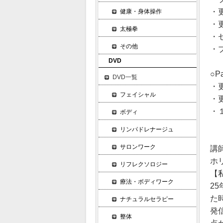
・
健康・身体操作
・
太極拳
・
その他
・
DVD
○
DVD一覧
・
フェイシャル
・
・
ボディ
リンパドレナージュ
サロンワーク
講
ホ
リフレクソロジー
【
療法・ボディワーク
2
た
ナチュラルセラピー
発
整体