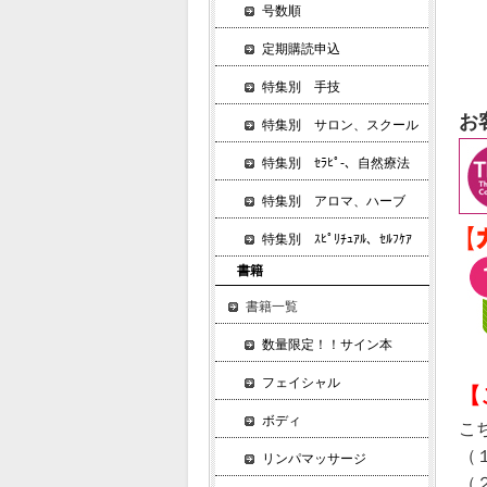
号数順
定期購読申込
特集別 手技
お
特集別 サロン、スクール
特集別 ｾﾗﾋﾟ-、自然療法
特集別 アロマ、ハーブ
特集別 ｽﾋﾟﾘﾁｭｱﾙ、ｾﾙﾌｹｱ
書籍
書籍一覧
数量限定！！サイン本
フェイシャル
【
ボディ
こ
（
リンパマッサージ
（