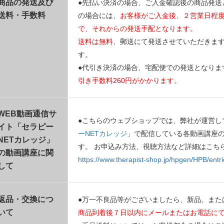
商品の発送及び
●先払い決済の場合、ご入金確認後の商品発送
送料・手数料
の場合には、
お客様がご入金後、２営業日程
で、それからの発送手配となります。
送料は無料
、郵送にて発送させていただきま
す。
●代引き決済の場合、宅配便での発送となりま
引き手数料260円がかかります。
WEB動画通信サ
●こちらのウェブショップでは、弊社が運営し
イト「セラピー
ーNETカレッジ
」で配信している各動画講座
NETカレッジ」
す。 お申込み方法、視聴方法など詳細はこち
の動画講座に関
https://www.therapist-shop.jp/hpgen/HPB/entri
して
返品・交換につ
●万一不良品等がございましたら、新品、また
いて
商品到着後７日以内にメールまたはお電話に