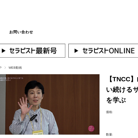
お問い合わせ
マイページへログ
P
WEB動画
【TNCC
い続ける
を学ぶ
価格:
数量: