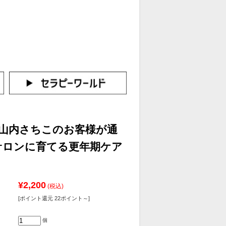
カートをみる
イン（新規会員登録はこちら！）
】山内さちこのお客様が通
サロンに育てる更年期ケア
¥2,200
(税込)
[ポイント還元 22ポイント～]
個