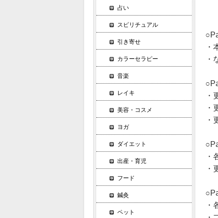
占い
スピリチュアル
○
引き寄せ
・
・
カラーセラピー
音楽
○P
レイキ
・
・
美容・コスメ
・
ヨガ
○P
ダイエット
・
出産・育児
・
フード
○P
鍼灸
・
ペット
・