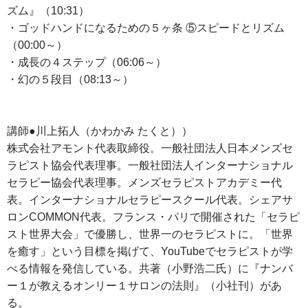
ズム』（10:31）
・ゴッドハンドになるための５ヶ条 ⑤スピードとリズム
（00:00～）
・成長の４ステップ（06:06～）
・幻の５段目（08:13～）
講師●川上拓人（かわかみ たくと））
株式会社アモント代表取締役。一般社団法人日本メンズセ
ラピスト協会代表理事。一般社団法人インターナショナル
セラピー協会代表理事。メンズセラピストアカデミー代
表。インターナショナルセラピースクール代表。シェアサ
ロンCOMMON代表。フランス・パリで開催された「セラピ
スト世界大会」で優勝し、世界一のセラピストに。「世界
を癒す」という目標を掲げて、YouTubeでセラピストが学
べる情報を発信している。共著（小野浩二氏）に『ナンバ
ー１が教えるオンリー１サロンの法則』（小社刊）があ
る。