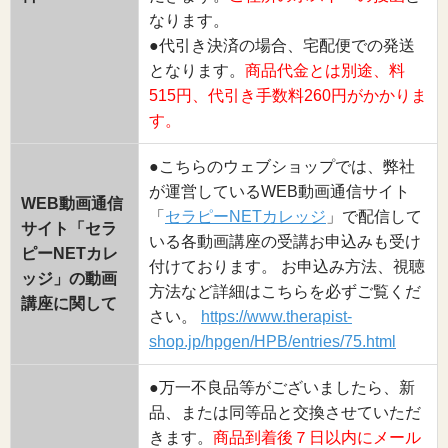
なります。
●代引き決済の場合、宅配便での発送
となります。
商品代金とは別途、料
515円、代引き手数料260円がかかりま
す。
●こちらのウェブショップでは、弊社
が運営しているWEB動画通信サイト
WEB動画通信
「
セラピーNETカレッジ
」で配信して
サイト「セラ
いる各動画講座の受講お申込みも受け
ピーNETカレ
付けております。 お申込み方法、視聴
ッジ」の動画
方法など詳細はこちらを必ずご覧くだ
講座に関して
さい。
https://www.therapist-
shop.jp/hpgen/HPB/entries/75.html
●万一不良品等がございましたら、新
品、または同等品と交換させていただ
きます。
商品到着後７日以内にメール