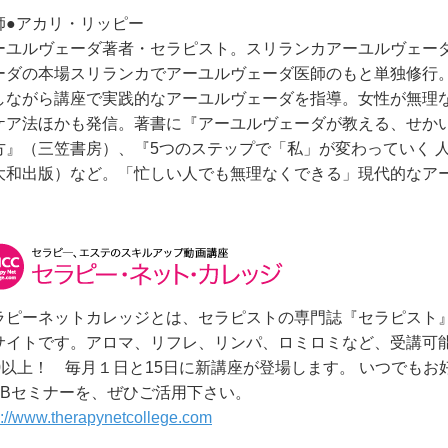
師●アカリ・リッピー
ーユルヴェーダ著者・セラピスト。スリランカアーユルヴェー
ーダの本場スリランカでアーユルヴェーダ医師のもと単独修行
しながら講座で実践的なアーユルヴェーダを指導。女性が無理
ケア法ほかも発信。著書に『アーユルヴェーダが教える、せか
方』（三笠書房）、『5つのステップで「私」が変わっていく 
大和出版）など。「忙しい人でも無理なくできる」現代的なア
ラピーネットカレッジとは、セラピストの専門誌『セラピスト
サイトです。アロマ、リフレ、リンパ、ロミロミなど、受講可能
00以上！ 毎月１日と15日に新講座が登場します。 いつでも
EBセミナーを、ぜひご活用下さい。
p://www.therapynetcollege.com