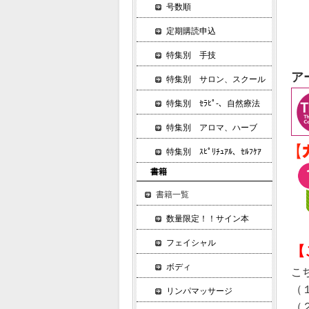
号数順
定期購読申込
特集別 手技
ア
特集別 サロン、スクール
特集別 ｾﾗﾋﾟ-、自然療法
特集別 アロマ、ハーブ
特集別 ｽﾋﾟﾘﾁｭｱﾙ、ｾﾙﾌｹｱ
書籍
書籍一覧
数量限定！！サイン本
フェイシャル
【
ボディ
こ
（
リンパマッサージ
（