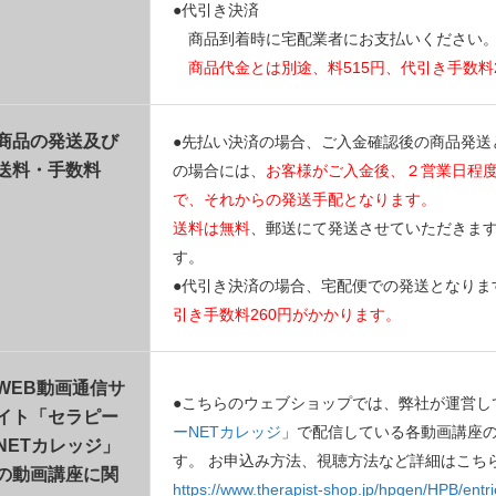
●代引き決済
商品到着時に宅配業者にお支払いください
商品代金とは別途、料515円、代引き手数料
商品の発送及び
●先払い決済の場合、ご入金確認後の商品発送
送料・手数料
の場合には、
お客様がご入金後、２営業日程
で、それからの発送手配となります。
送料は無料
、郵送にて発送させていただきま
す。
●代引き決済の場合、宅配便での発送となりま
引き手数料260円がかかります。
WEB動画通信サ
●こちらのウェブショップでは、弊社が運営し
イト「セラピー
ーNETカレッジ
」で配信している各動画講座
NETカレッジ」
す。 お申込み方法、視聴方法など詳細はこち
の動画講座に関
https://www.therapist-shop.jp/hpgen/HPB/entri