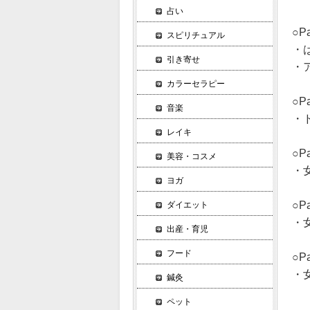
占い
○P
スピリチュアル
・
引き寄せ
・
カラーセラピー
○P
音楽
・
レイキ
○P
美容・コスメ
・
ヨガ
○P
ダイエット
・
出産・育児
フード
○P
・
鍼灸
ペット