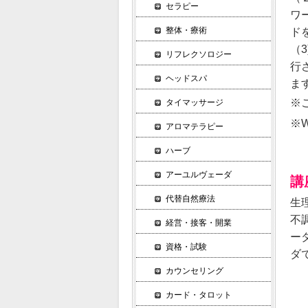
セラピー
ワ
整体・療術
ド
（
リフレクソロジー
行
ヘッドスパ
ま
※
タイマッサージ
※
アロマテラピー
ハーブ
アーユルヴェーダ
講
代替自然療法
生
不
経営・接客・開業
ー
資格・試験
ダ
カウンセリング
カード・タロット