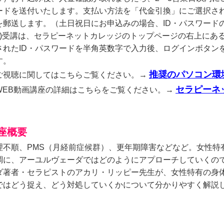
ードを送付いたします。支払い方法を「代金引換」にご選択され
を郵送します。（土日祝日にお申込みの場合、ID・パスワード
3)受講は、セラピーネットカレッジのトップページの右上にあ
されたID・パスワードを半角英数字で入力後、ログインボタン
す。
推奨のパソコン環
ご視聴に関してはこちらご覧ください。→
セラピーネ
WEB動画講座の詳細はこちらをご覧ください。→
座概要
理不順、PMS（月経前症候群）、更年期障害などなど。女性特
調に、アーユルヴェーダではどのようにアプローチしていくので
ダ著者・セラピストのアカリ・リッピー先生が、女性特有の身
ではどう捉え、どう対処していくかについて分かりやすく解説