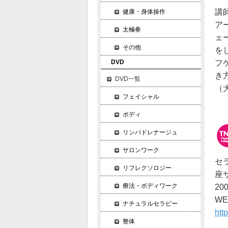
講
健康・身体操作
ア
太極拳
ェ
その他
を
フ
DVD
き
DVD一覧
（
フェイシャル
ボディ
リンパドレナージュ
サロンワーク
セ
リフレクソロジー
座
療法・ボディワーク
2
W
ナチュラルセラピー
htt
整体