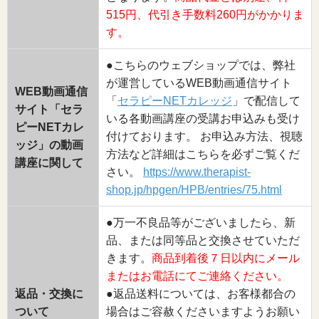
515円、代引き手数料260円がかかりま
す。
●こちらのウェブショップでは、弊社
が運営しているWEB動画通信サイト
WEB動画通信
「
セラピーNETカレッジ
」で配信して
サイト「セラ
いる各動画講座の受講お申込みも受け
ピーNETカレ
付けております。 お申込み方法、視聴
ッジ」の動画
方法など詳細はこちらを必ずご覧くだ
講座に関して
さい。
https://www.therapist-
shop.jp/hpgen/HPB/entries/75.html
●万一不良品等がございましたら、新
品、または同等品と交換させていただ
きます。
商品到着後７日以内にメール
またはお電話にてご連絡ください。
返品・交換に
●返品送料については、お客様都合の
ついて
場合はご容赦くださいますようお願い