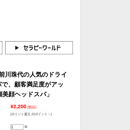
カートをみる
イン（新規会員登録はこちら！）
】前川珠代の人気のドライ
パで、顧客満足度がアッ
顔美顔ヘッドスパ」
¥2,200
(税込)
[ポイント還元 22ポイント～]
個