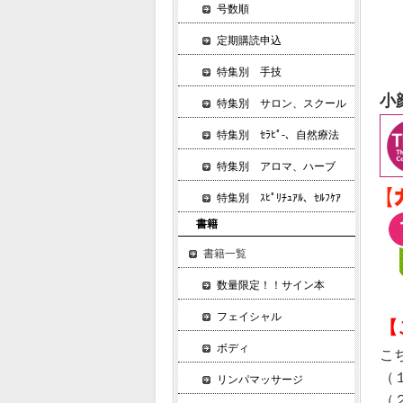
号数順
定期購読申込
特集別 手技
小
特集別 サロン、スクール
特集別 ｾﾗﾋﾟ-、自然療法
特集別 アロマ、ハーブ
特集別 ｽﾋﾟﾘﾁｭｱﾙ、ｾﾙﾌｹｱ
書籍
書籍一覧
数量限定！！サイン本
フェイシャル
【
ボディ
こ
（
リンパマッサージ
（