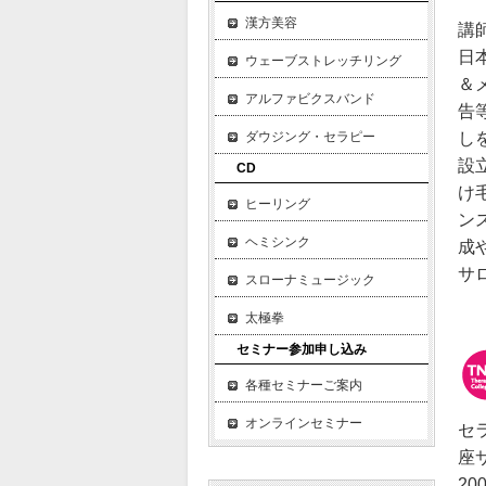
漢方美容
講
日
ウェーブストレッチリング
＆
アルファビクスバンド
告
し
ダウジング・セラピー
設
CD
け
ヒーリング
ン
ヘミシンク
成
サ
スローナミュージック
太極拳
セミナー参加申し込み
各種セミナーご案内
オンラインセミナー
セ
座
2