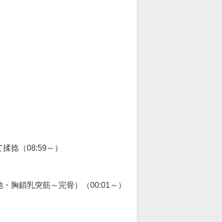
捻（08:59～）
胸鎖乳突筋～完骨）（00:01～）