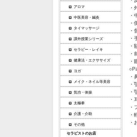
・
アロマ
・
・
中医美容・鍼灸
・
タイマッサージ
・
・
課外授業シリーズ
・
セラピー・レイキ
・
健康法・エクササイズ
・
○P
ヨガ
・
メイク・ネイル等美容
・
・
気功・体操
・
太極拳
・
介護・介助
・
・お
その他
セラピストのお店