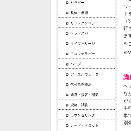
セラピー
ワ
整体・療術
ド
（
リフレクソロジー
行
ヘッドスパ
ま
※
タイマッサージ
※
アロマテラピー
ハーブ
アーユルヴェーダ
講
代替自然療法
ヘ
な
経営・接客・開業
が
資格・試験
手
単
カウンセリング
別
カード・タロット