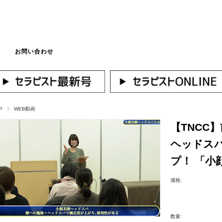
お問い合わせ
マイページへログ
P
WEB動画
【TNCC
ヘッドス
プ！ 「小
価格:
数量: