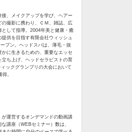
験後、メイクアップを学び、ヘアー
どの撮影に携わり、ＣＭ、雑誌、広
として指導。2004年美と健康・癒
の提供を目指す有限会社ウィッシュ
」をオープン。ヘッドスパは、薄毛・抜
豊かに生きるための、重要なエッセ
を立ち上げ、ヘッドセラピストの育
ティックグランプリの大会において
獲得。
』が運営するオンデマンドの動画講
な講座（WEBセミナー）数は、
お好きな時間に自分のペースで学べる