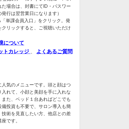
た場合は、封書にてID・パスワー
の発行は翌営業日になります）
る「単課会員入口」をクリック。発
をクリックすると、ご視聴いただけ
境について
ットカレッジ
よくあるご質問
、
に人気のメニューです。頭と顔はつ
り入れて、小顔と美顔を手に入れな
。また、ベッド１台あればどこでも
設備投資も不要で、サロン導入も簡
、技術を見直したい方、他店との差
講座です。