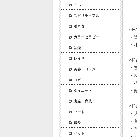
占い
スピリチュアル
引き寄せ
○P
・講
カラーセラピー
・
音楽
レイキ
○P
・
美容・コスメ
・枕
ヨガ
・
・
ダイエット
出産・育児
○P
フード
・
・
鍼灸
・
ペット
・