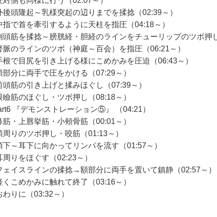
反対側も同様に行う（02:07～）
外後頭隆起～乳様突起の辺りまでを揉捻（02:39～）
中指で首を牽引するように天柱を指圧（04:18～）
側頭筋を揉捻～膀胱経・胆経のラインをチューリップのツボ押し（
督脈のラインのツボ（神庭～百会）を指圧（06:21～）
手根で目尻を引き上げる様にこめかみを圧迫（06:43～）
額部分に両手で圧をかける（07:29～）
前頭筋の引き上げと揉みほぐし（07:39～）
眼瞼筋のほぐし・ツボ押し（08:18～）
art6 『デモンストレーション⑤』 （04:21）
鼻筋・上唇挙筋・小頰骨筋（00:01～）
顎周りのツボ押し・咬筋（01:13～）
顎下～耳下に向かってリンパを流す（01:57～）
耳周りをほぐす（02:23～）
フェイスラインの揉捻→額部分に両手を置いて鎮静（02:57～）
軽くこめかみに触れて終了（03:16～）
わりに（03:32～）