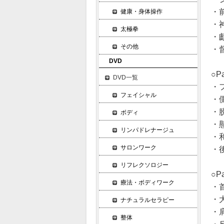
・
健康・身体操作
・
太極拳
・
その他
・
DVD
○P
DVD一覧
・
フェイシャル
・
・
ボディ
・
リンパドレナージュ
・
サロンワーク
・
リフレクソロジー
○P
療法・ボディワーク
・
・
ナチュラルセラピー
・
整体