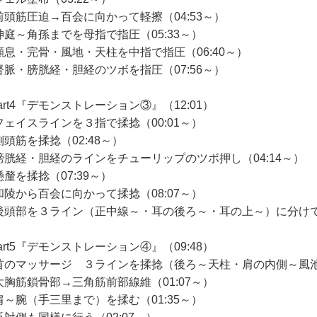
前頭筋圧迫→百会に向かって軽擦（04:53～）
神庭～角孫までを母指で指圧（05:33～）
顱息・完骨・風地・天柱を中指で指圧（06:40～）
督脈・膀胱経・胆経のツボを指圧（07:56～）
art4『デモンストレーション③』（12:01）
フェイスラインを３指で揉捻（00:01～）
側頭筋を揉捻（02:48～）
膀胱経・胆経のラインをチューリップのツボ押し（04:14～）
懸釐を揉捻（07:39～）
和陵から百会に向かって揉捻（08:07～）
後頭部を３ライン（正中線～・耳の後ろ～・耳の上～）に分けて揉
art5『デモンストレーション④』（09:48）
首のマッサージ ３ラインを揉捻（後ろ～天柱・肩の内側～風池・
大胸筋鎖骨部→三角筋前部線維（01:07～）
肩～腕（手三里まで）を揉む（01:35～）