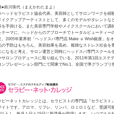
師●前川珠代（まえかわたまよ）
本ヘッドセラピスト協会代表。美容師としてサロンワークを経
メイクアップアーティストとして、多くのモデルやタレントな
等を手掛ける。また美容専門学校やメイクスクールにおいて講師
をテーマに、ヘッドからのアプローチでトータルビューティー
立。2005年業界初「ヘッドスパ専門店 Make ａ Wish銀座
毛の予防はもちろん、美容効果を高め、複雑なストレス社会を
スになると考え、サロン運営と同時にヘッドスパ専門スクール
やサロンプロデュースに取り組んでいる。2011年第1回エステ
ロンプレゼーション部門にて関東でNo.1、全国で準グランプリ
ラピーネットカレッジとは、セラピストの専門誌『セラピスト
サイトです。アロマ、リフレ、リンパ、ロミロミなど、受講可能
00以上！ 毎月１日と15日に新講座が登場します。 いつでも