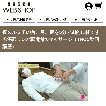
夜久ルミ子の首、肩、腕を5分で劇的に軽くす
る深部リンパ節開放®︎マッサージ（TNCC動画
講座）