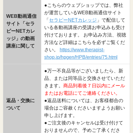
●こちらのウェブショップでは、弊社
が運営しているWEB動画通信サイト
WEB動画通信
「
セラピーNETカレッジ
」で配信して
サイト「セラ
いる各動画講座の受講お申込みも受け
ピーNETカレ
付けております。 お申込み方法、視聴
ッジ」の動画
方法など詳細はこちらを必ずご覧くだ
講座に関して
さい。
https://www.therapist-
shop.jp/hpgen/HPB/entries/75.html
●万一不良品等がございましたら、新
品、または同等品と交換させていただ
きます。
商品到着後７日以内にメール
またはお電話にてご連絡ください。
返品・交換に
●返品送料については、お客様都合の
ついて
場合はご容赦くださいますようお願い
申し上げます。
●ご注文後のキャンセルは受け付けて
おりませんので、予めご了承くださ