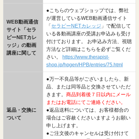
●こちらのウェブショップでは、弊社
が運営しているWEB動画通信サイト
WEB動画通信
「
セラピーNETカレッジ
」で配信して
サイト「セラ
いる各動画講座の受講お申込みも受け
ピーNETカレ
付けております。 お申込み方法、視聴
ッジ」の動画
方法など詳細はこちらを必ずご覧くだ
講座に関して
さい。
https://www.therapist-
shop.jp/hpgen/HPB/entries/75.html
●万一不良品等がございましたら、新
品、または同等品と交換させていただ
きます。
商品到着後７日以内にメール
またはお電話にてご連絡ください。
返品・交換に
●返品送料については、お客様都合の
ついて
場合はご容赦くださいますようお願い
申し上げます。
●ご注文後のキャンセルは受け付けて