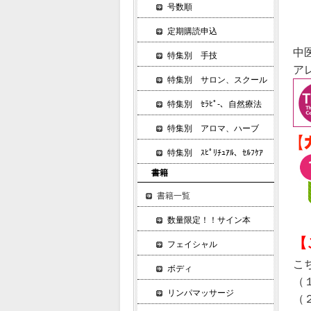
号数順
定期購読申込
中
特集別 手技
ア
特集別 サロン、スクール
特集別 ｾﾗﾋﾟ-、自然療法
特集別 アロマ、ハーブ
特集別 ｽﾋﾟﾘﾁｭｱﾙ、ｾﾙﾌｹｱ
書籍
書籍一覧
数量限定！！サイン本
【
フェイシャル
こ
ボディ
（
リンパマッサージ
（