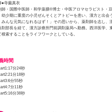
師●寺薗真衣
剤師・国際中医師・和学薬膳®博士・中医アロマセラピスト・
。幼少期に重度の小児ぜんそくとアトピーを患い、漢方と出会
、みんな元気になれるはず！」その思いから、薬剤師を志し、
薬剤部長を経て、漢方診療所門前調剤薬局へ勤務。西洋医学、
て模索することをライフワークとしている。
義時間
art1:17分24秒
art2:21分18秒
art3:6分55秒
art4:7分11秒
art5:16分38秒