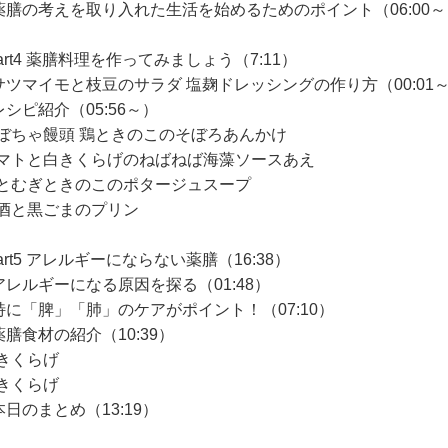
薬膳の考えを取り入れた生活を始めるためのポイント（06:00～
art4 薬膳料理を作ってみましょう（7:11）
サツマイモと枝豆のサラダ 塩麹ドレッシングの作り方（00:01
レシピ紹介（05:56～）
かぼちゃ饅頭 鶏ときのこのそぼろあんかけ
トマトと白きくらげのねばねば海藻ソースあえ
はとむぎときのこのポタージュスープ
甘酒と黒ごまのプリン
art5 アレルギーにならない薬膳（16:38）
アレルギーになる原因を探る（01:48）
特に「脾」「肺」のケアがポイント！（07:10）
薬膳食材の紹介（10:39）
黒きくらげ
白きくらげ
本日のまとめ（13:19）