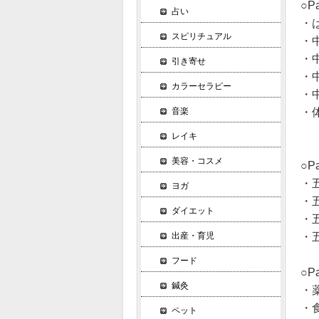
○P
占い
・は
スピリチュアル
・
・
引き寄せ
・
カラーセラピー
・
・
音楽
レイキ
美容・コスメ
○P
・
ヨガ
・
ダイエット
・
・五
出産・育児
フード
○P
鍼灸
・
・
ペット