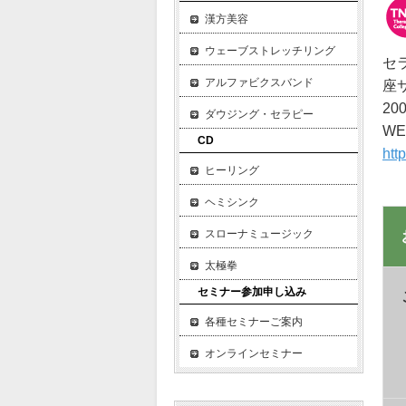
漢方美容
ウェーブストレッチリング
セ
アルファビクスバンド
座
2
ダウジング・セラピー
W
CD
htt
ヒーリング
ヘミシンク
スローナミュージック
太極拳
セミナー参加申し込み
各種セミナーご案内
オンラインセミナー