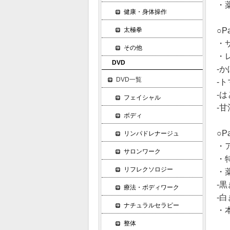
・
健康・身体操作
○P
太極拳
・
その他
・
DVD
-
DVD一覧
-
-
フェイシャル
-
ボディ
○P
リンパドレナージュ
・
サロンワーク
・
リフレクソロジー
・
-
療法・ボディワーク
-
ナチュラルセラピー
・
整体