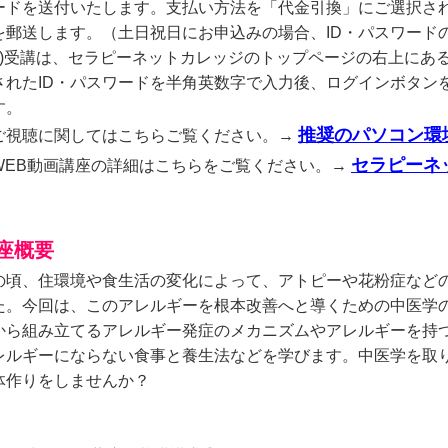
ードを送付いたします。支払い方法を「代金引換」にご選択され
を郵送します。（土日祝日にお申込みの場合、ID・パスワード
3)受講は、セラピーネットカレッジのトップページの右上にあ
されたID・パスワードを半角英数字で入力後、ログインボタン
す。
推奨のパソコン環
ご視聴に関してはこちらご覧ください。→
セラピーネ
WEB動画講座の詳細はこちらをご覧ください。→
座概要
の頃、住環境や食生活の変化によって、アトピーや花粉症など
た。今回は、このアレルギーを根本改善へと導くための中医学
から組み立てるアレルギー発症のメカニズムやアレルギーを持
レルギーにならない食事と養生法などを学びます。中医学を取
体作りをしませんか？