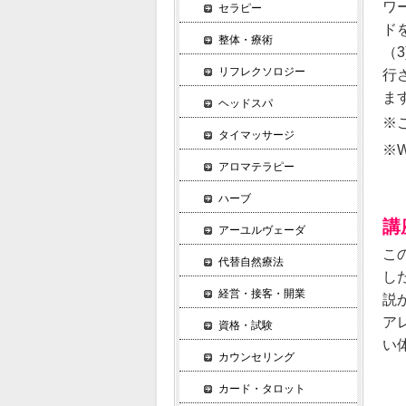
ワ
セラピー
ド
整体・療術
（
リフレクソロジー
行
ま
ヘッドスパ
※
タイマッサージ
※
アロマテラピー
ハーブ
講
アーユルヴェーダ
こ
代替自然療法
し
経営・接客・開業
説
ア
資格・試験
い
カウンセリング
カード・タロット