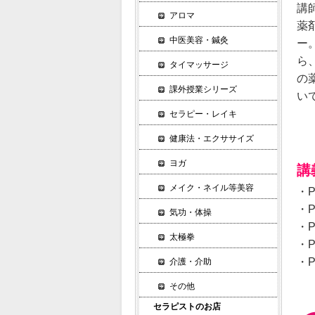
講
アロマ
薬
中医美容・鍼灸
ー
ら
タイマッサージ
の
課外授業シリーズ
い
セラピー・レイキ
健康法・エクササイズ
ヨガ
講
メイク・ネイル等美容
・P
・P
気功・体操
・P
太極拳
・P
・P
介護・介助
その他
セラピストのお店