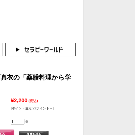
カートをみる
イン（新規会員登録はこちら！）
寺薗真衣の「薬膳料理から学
」
¥2,200
(税込)
[ポイント還元 22ポイント～]
個