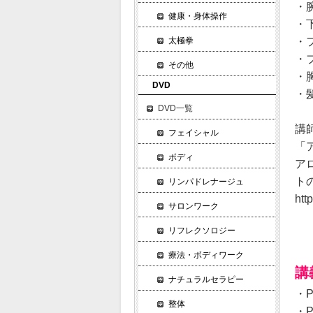
・腕
健康・身体操作
・下
・
太極拳
・
その他
・胸
DVD
・
DVD一覧
講
フェイシャル
「
ボディ
ア
ト
リンパドレナージュ
htt
サロンワーク
リフレクソロジー
療法・ボディワーク
講
ナチュラルセラピー
・P
整体
・P