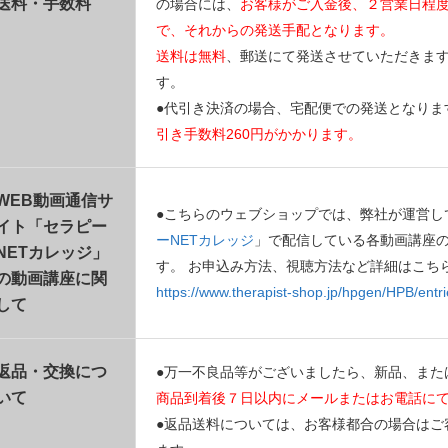
送料・手数料
の場合には、
お客様がご入金後、２営業日程
で、それからの発送手配となります。
送料は無料
、郵送にて発送させていただきま
す。
●代引き決済の場合、宅配便での発送となりま
引き手数料260円がかかります。
WEB動画通信サ
●こちらのウェブショップでは、弊社が運営し
イト「セラピー
ーNETカレッジ
」で配信している各動画講座
NETカレッジ」
す。 お申込み方法、視聴方法など詳細はこち
の動画講座に関
https://www.therapist-shop.jp/hpgen/HPB/entri
して
返品・交換につ
●万一不良品等がございましたら、新品、また
いて
商品到着後７日以内にメールまたはお電話に
●返品送料については、お客様都合の場合はご