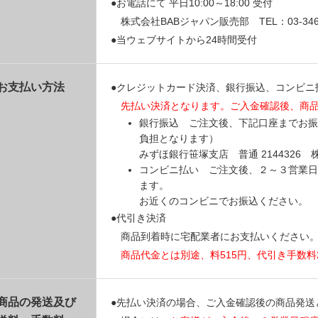
●お電話にて 平日10:00～18:00 受付
株式会社BABジャパン販売部 TEL：03-3469
●当ウェブサイトから24時間受付
お支払い方法
●クレジットカード決済、銀行振込、コンビニ
先払い決済となります。ご入金確認後、商
銀行振込 ご注文後、下記口座までお振
負担となります）
みずほ銀行笹塚支店 普通 214432
コンビニ払い ご注文後、２～３営業日
ます。
お近くのコンビニでお振込ください。
●代引き決済
商品到着時に宅配業者にお支払いください
商品代金とは別途、料515円、代引き手数料
商品の発送及び
●先払い決済の場合、ご入金確認後の商品発送