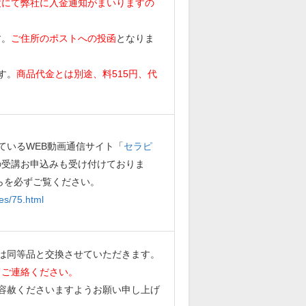
度にて弊社に入金通知がまいりますの
す。
ご住所のポストへの投函
となりま
す。
商品代金とは別途、料515円、代
ているWEB動画通信サイト「
セラピ
の受講お申込みも受け付けておりま
らを必ずご覧ください。
es/75.html
は同等品と交換させていただきます。
てご連絡ください。
容赦くださいますようお願い申し上げ