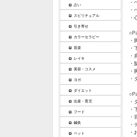
・
占い
・
スピリチュアル
・
引き寄せ
○
カラーセラピー
・脚
・下
音楽
・肩
レイキ
・
美容・コスメ
・脚
・タ
ヨガ
ダイエット
○
・タ
出産・育児
・下
フード
・背
鍼灸
・デ
・お
ペット