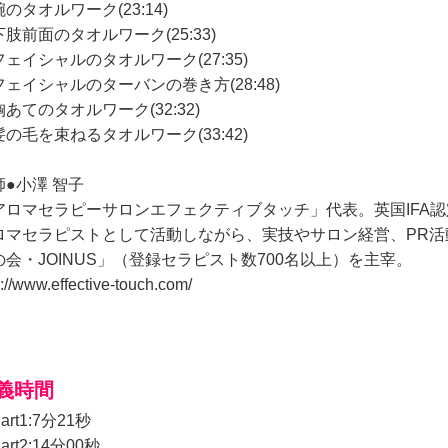
のタオルワーク(23:14)
肢前面のタオルワーク(25:33)
フェイシャルのタオルワーク(27:35)
フェイシャルのターバンの巻き方(28:48)
あてのタオルワーク(32:32)
髪の毛を束ねるタオルワーク(33:42)
師●小澤 智子
アロマセラピーサロンエフェクティブタッチ」代表。英国IFA
ロマセラピストとして活動しながら、実技やサロン経営、PR
の会・JOINUS」（登録セラピスト数700名以上）を主宰。
p://www.effective-touch.com/
義時間
art1:7分21秒
art2:14分00秒