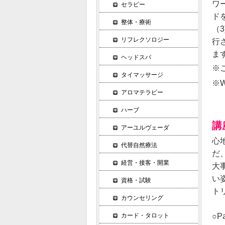
ワ
セラピー
ド
整体・療術
（
リフレクソロジー
行
ま
ヘッドスパ
※
タイマッサージ
※
アロマテラピー
ハーブ
講
アーユルヴェーダ
心
代替自然療法
だ
経営・接客・開業
大
い
資格・試験
ト
カウンセリング
○
カード・タロット