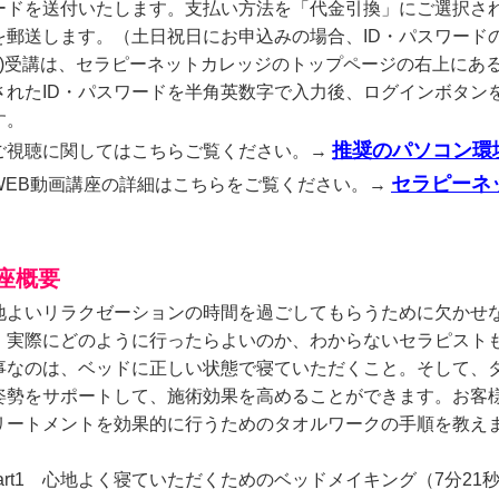
ードを送付いたします。支払い方法を「代金引換」にご選択され
を郵送します。（土日祝日にお申込みの場合、ID・パスワード
3)受講は、セラピーネットカレッジのトップページの右上にあ
されたID・パスワードを半角英数字で入力後、ログインボタン
す。
推奨のパソコン環
ご視聴に関してはこちらご覧ください。→
セラピーネ
WEB動画講座の詳細はこちらをご覧ください。→
座概要
地よいリラクゼーションの時間を過ごしてもらうために欠かせ
、実際にどのように行ったらよいのか、わからないセラピスト
事なのは、ベッドに正しい状態で寝ていただくこと。そして、
姿勢をサポートして、施術効果を高めることができます。お客
リートメントを効果的に行うためのタオルワークの手順を教え
Part1 心地よく寝ていただくためのベッドメイキング（7分21