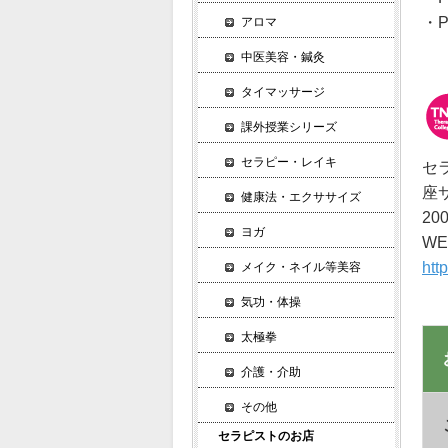
・P
アロマ
中医美容・鍼灸
タイマッサージ
課外授業シリーズ
セラピー・レイキ
セ
座
健康法・エクササイズ
2
ヨガ
W
htt
メイク・ネイル等美容
気功・体操
太極拳
介護・介助
その他
セラピストのお店