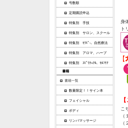
号数順
定期購読申込
身
特集別 手技
ト
特集別 サロン、スクール
特集別 ｾﾗﾋﾟ-、自然療法
特集別 アロマ、ハーブ
特集別 ｽﾋﾟﾘﾁｭｱﾙ、ｾﾙﾌｹｱ
書籍
書籍一覧
数量限定！！サイン本
【
フェイシャル
こ
ボディ
（
リンパマッサージ
（