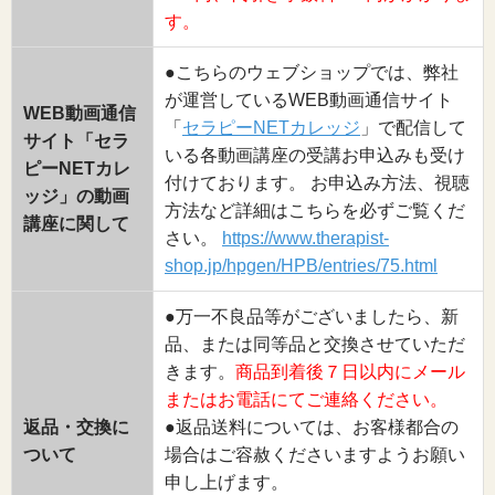
す。
●こちらのウェブショップでは、弊社
が運営しているWEB動画通信サイト
WEB動画通信
「
セラピーNETカレッジ
」で配信して
サイト「セラ
いる各動画講座の受講お申込みも受け
ピーNETカレ
付けております。 お申込み方法、視聴
ッジ」の動画
方法など詳細はこちらを必ずご覧くだ
講座に関して
さい。
https://www.therapist-
shop.jp/hpgen/HPB/entries/75.html
●万一不良品等がございましたら、新
品、または同等品と交換させていただ
きます。
商品到着後７日以内にメール
またはお電話にてご連絡ください。
返品・交換に
●返品送料については、お客様都合の
ついて
場合はご容赦くださいますようお願い
申し上げます。